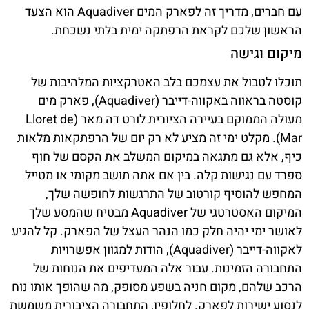
עם חברים, מדריך זה לפארק המים Aquadiver הוא הצעד
הראשון שלכם לקראת הרפתקה ימית בלתי נשכחת.
מיקום וגישה
תוכלו לטבול את עצמכם בלב האטרקציות המלהיבות של
קוסטה בראווה באקווה-דייבר (Aquadiver), פארק מים
מעולה הממוקם בעיירה הציורית לורט דה מאר (Lloret de
Mar). מקלט ימי זה מציע לא רק יום של הרפתקאות מלאות
כיף, אלא גם מתגאה במיקום המשלב את הקסם של חוף
ספרד עם נגישות קלה. בין אם אתה תושב מקומי או מטייל
המחפש להוסיף קורטוב של התרגשות לחופשה שלך,
המיקום האסטרטגי של Aquadiver מבטיח שהמסע שלך
לאושר ימי יהיה חלק כמו הנהר העצל של הפארק. קל להגיע
לאקווה-דייבר (Aquadiver), הודות למגוון אפשרויות
התחבורה הזמינות. עבור אלה המעדיפים את הנוחות של
הרכב שלהם, מקום חניה בשפע מסופק, מה שהופך אותו נוח
לנסוע ישירות לפארק. לחלופין, התחבורה הציבורית משמשת