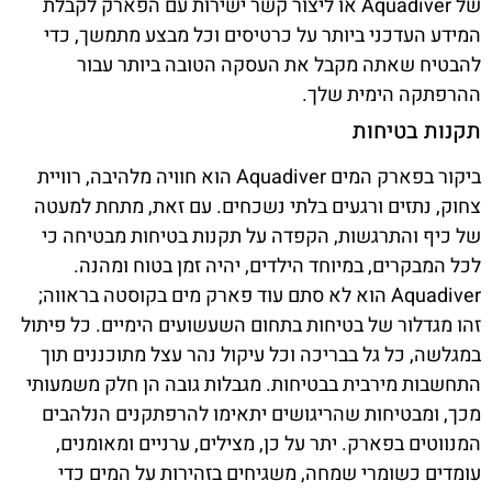
של Aquadiver או ליצור קשר ישירות עם הפארק לקבלת
המידע העדכני ביותר על כרטיסים וכל מבצע מתמשך, כדי
להבטיח שאתה מקבל את העסקה הטובה ביותר עבור
ההרפתקה הימית שלך.
תקנות בטיחות
ביקור בפארק המים Aquadiver הוא חוויה מלהיבה, רוויית
צחוק, נתזים ורגעים בלתי נשכחים. עם זאת, מתחת למעטה
של כיף והתרגשות, הקפדה על תקנות בטיחות מבטיחה כי
לכל המבקרים, במיוחד הילדים, יהיה זמן בטוח ומהנה.
Aquadiver הוא לא סתם עוד פארק מים בקוסטה בראווה;
זהו מגדלור של בטיחות בתחום השעשועים הימיים. כל פיתול
במגלשה, כל גל בבריכה וכל עיקול נהר עצל מתוכננים תוך
התחשבות מירבית בבטיחות. מגבלות גובה הן חלק משמעותי
מכך, ומבטיחות שהריגושים יתאימו להרפתקנים הנלהבים
המנווטים בפארק. יתר על כן, מצילים, ערניים ומאומנים,
עומדים כשומרי שמחה, משגיחים בזהירות על המים כדי