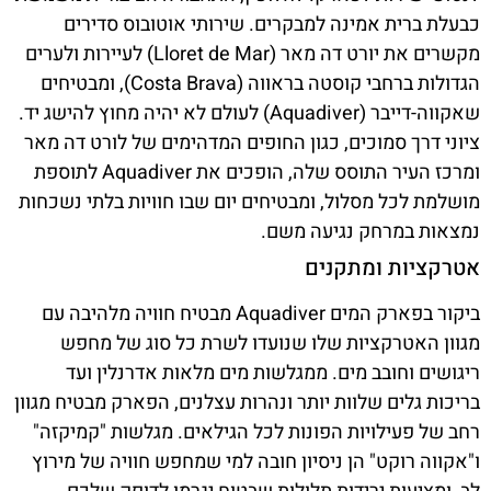
כבעלת ברית אמינה למבקרים. שירותי אוטובוס סדירים
מקשרים את יורט דה מאר (Lloret de Mar) לעיירות ולערים
הגדולות ברחבי קוסטה בראווה (Costa Brava), ומבטיחים
שאקווה-דייבר (Aquadiver) לעולם לא יהיה מחוץ להישג יד.
ציוני דרך סמוכים, כגון החופים המדהימים של לורט דה מאר
ומרכז העיר התוסס שלה, הופכים את Aquadiver לתוספת
מושלמת לכל מסלול, ומבטיחים יום שבו חוויות בלתי נשכחות
נמצאות במרחק נגיעה משם.
אטרקציות ומתקנים
ביקור בפארק המים Aquadiver מבטיח חוויה מלהיבה עם
מגוון האטרקציות שלו שנועדו לשרת כל סוג של מחפש
ריגושים וחובב מים. ממגלשות מים מלאות אדרנלין ועד
בריכות גלים שלוות יותר ונהרות עצלנים, הפארק מבטיח מגוון
רחב של פעילויות הפונות לכל הגילאים. מגלשות "קמיקזה"
ו"אקווה רוקט" הן ניסיון חובה למי שמחפש חוויה של מירוץ