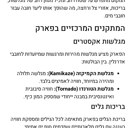
המקום מתפרש על שטח רחב ומכיל מגוון רחב של מגלשות,
בריכות, אזורי צל ורחצה, מה שהופך אותו ליעד חובה עבור
חובבי מים.
המתקנים המרכזיים בפארק
מגלשות אקסטרים
הפארק מציע מגלשות מהירות ומרגשות שמיועדות לחובבי
אדרנלין. בין הבולטות:
מגלשת הקמיקזה (Kamikaze):
מגלשה תלולה
ומהירה במיוחד, חוויה לאמיצים בלבד.
מגלשת הטורנדו (Tornado):
חוויה סיבובית
ואינטנסיבית במבנה ייחודי שמספק המון כיף.
בריכות גלים
בריכת הגלים בפארק מתאימה לכל הגילים ומספקת חוויה
רעננה עם גלים מלאכותיים שמדמים חוף ים אמיתי.