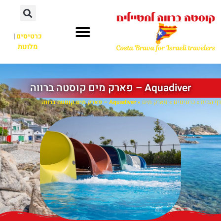
כרטיסים
|
מלונות
‪‪Aquadiver‬‬ – פארק מים קוסטה ברווה
דף הבית
»
כרטיסים
»
פארק מים
»
‪‪Aquadiver‬‬ – פארק מים קוסטה ברווה