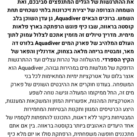
את ההתרגשות של הגלים המתנפצים סביבכם, ואת
השמחה הצרופה של יצירת זיכרונות בלתי נשכחים תחת
השמש. ברוכים הבאים Aquadiver, גן עדן השוכן בלב
קוסטה בראווה, שבו כיף פוגש הרפתקה בארץ פלאות
מימית. מדריך טיולים זה מזמין אתכם לצלול עמוק לתוך
העולם המלהיב של פארק המים Aquadiver בלורט דה
מאר, ומבטיח בריחה מלאה בצחוק, אדרנלין והפאר של
הקיץ הספרדי.
מהשלווה של נהרות עצלים ועד ההתרגשות
הדופקת של מגלשות מים במהירות גבוהה, Aquadiver הוא
אוצר בלום של אטרקציות ימיות המתאימות לכל בני
המשפחה. בעודנו חוקרים את ההיבטים השונים של פארק
מים זה, החל ממיקומו המעולה וגישה נוחה לשפע
האטרקציות המהנות, אפשרויות המזון והמשקאות המענגות,
היצע הכרטיסים המגוון ותקנות הבטיחות המחמירות
המבטיחות ביקור ללא דאגות, התכוננו להתפתות לקסמיו של
אחד היעדים האהובים ביותר בקוסטה בראווה. בין אם אתם
מתכננים חופשה משפחתית, הרפתקת סולו או יום מלא כיף