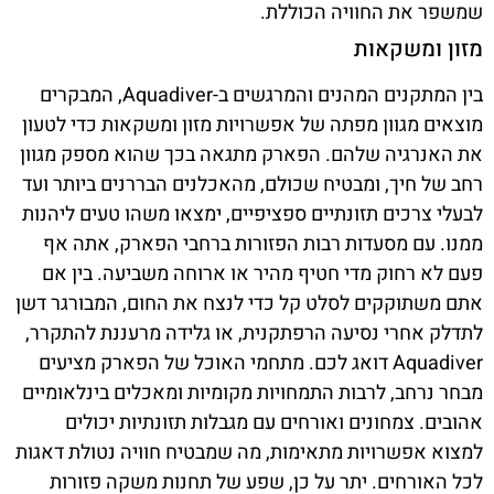
שמשפר את החוויה הכוללת.
מזון ומשקאות
בין המתקנים המהנים והמרגשים ב-Aquadiver, המבקרים
מוצאים מגוון מפתה של אפשרויות מזון ומשקאות כדי לטעון
את האנרגיה שלהם. הפארק מתגאה בכך שהוא מספק מגוון
רחב של חיך, ומבטיח שכולם, מהאכלנים הבררנים ביותר ועד
לבעלי צרכים תזונתיים ספציפיים, ימצאו משהו טעים ליהנות
ממנו. עם מסעדות רבות הפזורות ברחבי הפארק, אתה אף
פעם לא רחוק מדי חטיף מהיר או ארוחה משביעה. בין אם
אתם משתוקקים לסלט קל כדי לנצח את החום, המבורגר דשן
לתדלק אחרי נסיעה הרפתקנית, או גלידה מרעננת להתקרר,
Aquadiver דואג לכם. מתחמי האוכל של הפארק מציעים
מבחר נרחב, לרבות התמחויות מקומיות ומאכלים בינלאומיים
אהובים. צמחונים ואורחים עם מגבלות תזונתיות יכולים
למצוא אפשרויות מתאימות, מה שמבטיח חוויה נטולת דאגות
לכל האורחים. יתר על כן, שפע של תחנות משקה פזורות