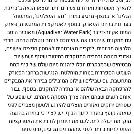
לב, ומציעות ירידות תלולות שבטוח יגרמו לדופק שלכם
להאיץ. משפחות ואורחים צעירים יותר ימצאו הנאה ב"בריכת
הגלים" או במצוף מרגיע במורד "נהר העצלנים", המתפתל
בעדינות ברחבי הפארק. בנוסף לאטרקציות המרגשות, פארק
המים אקווה-דייבר (Aquadiver Water Park) מאובזר היטב
עם מתקנים שיהפכו את שהייתכם לנוחה ונטולת טרחה. חדרי
הלבשה מרווחים, לוקרים מאובטחים לאחסון חפצים אישיים,
ואזורי מנוחה נרחבים המנוקדים במיטות שיזוף ושמשיות
מבטיחים שהמבקרים יוכלו ליהנות מיום שלם של כיף תחת
השמש הספרדית בנוחות מוחלטת. הנגישות ברחבי הפארק
מתחשבת, עם שבילים ושילוט המובילים בבירור את המבקרים
להרפתקה הבאה שלהם או בחזרה למתקנים. בנוסף, עבור
אותם רגעים שבהם אתה צריך הפסקה מהמים, יש שפע של
שטחים ירוקים ואזורים מוצלים להירגע ולטעון מצברים לפני
שאתה קופץ בחזרה לתוך הכיף. יש לציין כי בחירה בהגעה
מוקדמת יכולה לתת לכם את היתרון לחוות את האטרקציות
הפופולריות ביותר לפני שההמונים מגיעים, טיפ פנימי