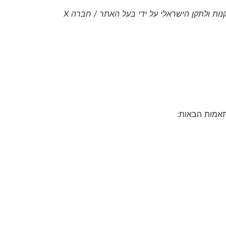
[מלא/י כאן: על ידי מי בוצעה ההנגשה, באיזה אופן, ומתי בוצעה בדיקה אחרונה. לדוגמה: "האתר נסקר ונבנה בהתאם לתקנות ולתקן הישראלי על ידי בעל האתר / חברה X
תאמות הבאות: