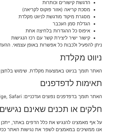
הדגשת קישורים וכותרות
מסכת קריאה (אזור פוקוס לקריאה)
מסגרת מיקוד מודגשת לניווט מקלדת
הגדלת סמן העכבר
איפוס כל ההגדרות בלחיצה אחת
קישור ישיר ליצירת קשר עם רכז הנגישות
ניתן להפעיל ולכבות כל אפשרות באופן עצמאי. ההע
ניווט מקלדת
האתר תומך בניווט באמצעות מקלדת. שימוש בלחצן Tab מאפשר מעבר בין אלמנטים, Enter / Space להפעלה, ו-Esc לסגירת תפריט הנגישות
תאימות לדפדפנים
האתר תומך בדפדפנים נפוצים ועדכניים: Chrome, Firefox, Edge, Safari ו-Opera, וכן בקוראי מסך מובילים (NVDA, JAWS, VoiceOver).
חלקים או תכנים שאינם נגישים
אנו ממשיכים במאמצים לשפר את נגישות האתר ככל הנ