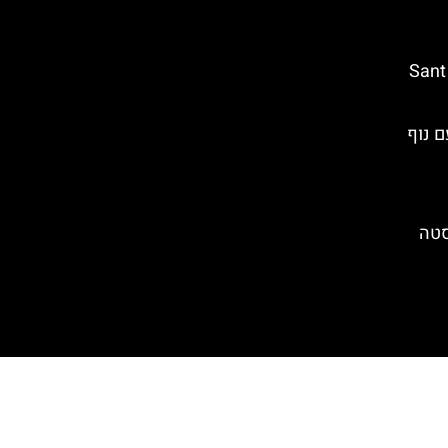
נקודת תצפית ביורט דה מאר – Sant
ה עם נוף
סטה