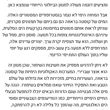
ומציעים דוגמה מעולה למגוון הביולוגי הייחודי שנמצא כאן.
אבל המחזה הימי לא נגמר בגסטרופודים המסנוורים האלה.
המים של קוסטה בראווה הם גם ביתם של תמנונים סקרנים,
שניתן לראות אותם מנווטים במיומנות בקרקעית הים הסלעית,
עיניהם האינטליגנטיות צופות בכל תנועה. סוסון הים, סמל של
חן ושלווה, הוא עוד תצפית יקרת ערך. יצורים עדינים אלה,
המרחפים ללא תנועה בין עשב-הים, מספקים רגע של יופי
שליו בתוך העולם התת-ימי הדינמי.
לא ניתן להדגיש מספיק את חשיבות השימור, שכן מגוון זה
הוא אוצר שברירי. המערכות האקולוגיות הימיות של קוסטה
בראווה, העשירות בחיים, מזכירות לנו את גדולתו של עולם
הטבע ואת התפקיד החיוני שאנו ממלאים בשימורו. הגנה על
מים אלה מבטיחה שגם הדורות הבאים יוכלו להתפעל מבעלי
החיים הימיים הייחודיים, כמו הנודיענפים הצבעוניים וסוסי
הים האלגנטיים, מה שהופך כל צלילה לא רק להרפתקה,