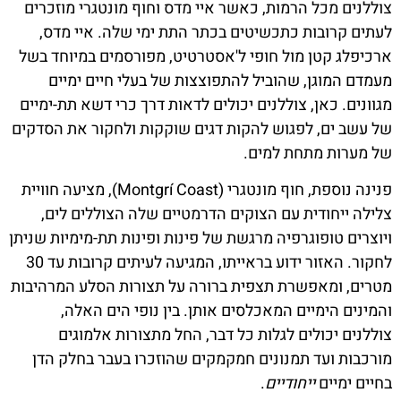
צוללנים מכל הרמות, כאשר איי מדס וחוף מונטגרי מוזכרים
לעתים קרובות כתכשיטים בכתר התת ימי שלה. איי מדס,
ארכיפלג קטן מול חופי ל'אסטרטיט, מפורסמים במיוחד בשל
מעמדם המוגן, שהוביל להתפוצצות של בעלי חיים ימיים
מגוונים. כאן, צוללנים יכולים לדאות דרך כרי דשא תת-ימיים
של עשב ים, לפגוש להקות דגים שוקקות ולחקור את הסדקים
של מערות מתחת למים.
פנינה נוספת, חוף מונטגרי (Montgrí Coast), מציעה חוויית
צלילה ייחודית עם הצוקים הדרמטיים שלה הצוללים לים,
ויוצרים טופוגרפיה מרגשת של פינות ופינות תת-מימיות שניתן
לחקור. האזור ידוע בראייתו, המגיעה לעיתים קרובות עד 30
מטרים, ומאפשרת תצפית ברורה על תצורות הסלע המרהיבות
והמינים הימיים המאכלסים אותן. בין נופי הים האלה,
צוללנים יכולים לגלות כל דבר, החל מתצורות אלמוגים
מורכבות ועד תמנונים חמקמקים שהוזכרו בעבר בחלק הדן
בחיים ימיים
ייחודיים
.