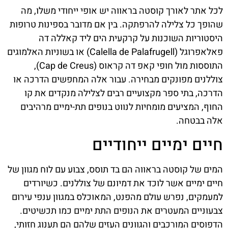
לכל אתר לאורך קוסטה בראווה יש אופי ייחודי משלו, מה
שהופך כל צלילה להרפתקה. בין אם מדובר בספינות טרופות
היסטוריות השוכנות על קרקעית הים ליד קאללה דה
פאלאפרוגל (Calella de Palafrugell) או בשוניות האלמוגים
התוססות מול חופי קאפ דה קראוס (Cap de Creus),
צוללנים מפונקים מבחירה. עבור אלה המחפשים הדרכה או
הדרכה, בתי ספר מקצועיים רבים לצלילה מנקדים את קו
החוף, המציעים מומחיות לנווט בנופים תת-ימיים מרהיבים
אלה בבטחה.
חיים ימיים ייחודיים
המים של קוסטה בראווה הם בד תוסס, צבוע עם לוח מגוון של
חיים ימיים אשר לוכד את דמיונם של צוללנים. כשיורדים
למעמקים, נפרש עולם מהפנט, המאוכלס במגוון ענפי עירום
צבעוניים המעטרים את הנופים התת ימיים כמו תכשיטים.
הדפוסים המורכבים והגוונים העזים שלהם הם תענוג חזותי,