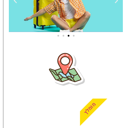
טיסות
מציאת
טיסה זולה?
לחצו
פה!
מומלץ