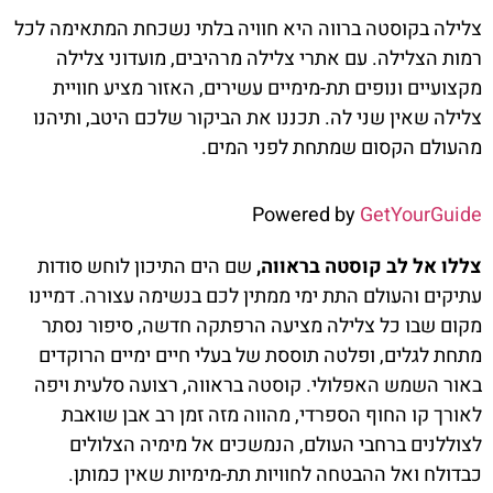
צלילה בקוסטה ברווה היא חוויה בלתי נשכחת המתאימה לכל
רמות הצלילה. עם אתרי צלילה מרהיבים, מועדוני צלילה
מקצועיים ונופים תת-מימיים עשירים, האזור מציע חוויית
צלילה שאין שני לה. תכננו את הביקור שלכם היטב, ותיהנו
מהעולם הקסום שמתחת לפני המים.
Powered by
GetYourGuide
צללו אל לב קוסטה בראווה,
שם הים התיכון לוחש סודות
עתיקים והעולם התת ימי ממתין לכם בנשימה עצורה. דמיינו
מקום שבו כל צלילה מציעה הרפתקה חדשה, סיפור נסתר
מתחת לגלים, ופלטה תוססת של בעלי חיים ימיים הרוקדים
באור השמש האפלולי. קוסטה בראווה, רצועה סלעית ויפה
לאורך קו החוף הספרדי, מהווה מזה זמן רב אבן שואבת
לצוללנים ברחבי העולם, הנמשכים אל מימיה הצלולים
כבדולח ואל ההבטחה לחוויות תת-מימיות שאין כמותן.