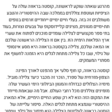
מהרגע שאתה שוקע לראשונה, קוסטה בראווה עולה על
הציפיות ועוטפת צוללנים בממלכה שבה ההיסטוריה והטבע
משתלבים זה בזה. בעלי חיים ימיים ייחודיים זורמים בנופים
תת-ימיים מגוונים, מציגים קליידוסקופ של צבעים וצורות, בעוד
בתי ספר מקצועיים לצלילה עומדים מוכנים לפתוח את שערי
ארץ הפלאות הימית הזו. בין אם זו הצלילה הראשונה שלכם
או המאה שלכם, צלילה בקוסטה בראווה היא מסע אינסופי
של גילוי, שבו כל צלילה מתחת לגלים היא הזמנה לחשוף את
מסתרי המעמקים.
קוסטה בראווה, קו חוף סלעי אך מהפנט לאורך הפינה
הצפון-מזרחית של ספרד, הוכר זה מכבר כיעד צלילה מוביל.
מימיה הצלולים כבדולח והמגוון הביולוגי הימי העשיר שלה
מזמינים צוללנים מכל רחבי העולם. אבל מה שבאמת מייחד
את המקום הזה הוא לא רק שפע החיים הימיים, אלא המארג
ההיסטורי שנמצא מתחת לגלים האלה. סיפור עלייתה של
קוסטה בראווה לעליונות הצלילה הוא סיפור של גילוי, שימור