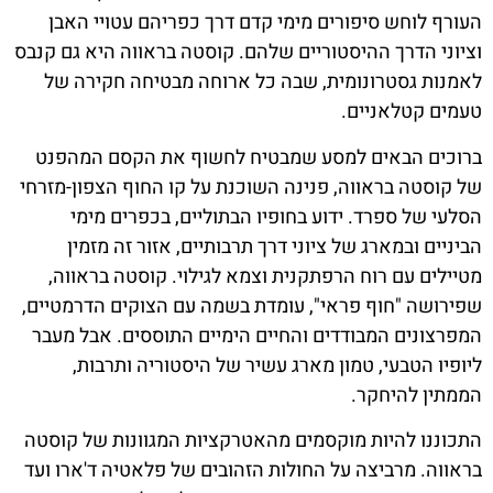
העורף לוחש סיפורים מימי קדם דרך כפריהם עטויי האבן
וציוני הדרך ההיסטוריים שלהם. קוסטה בראווה היא גם קנבס
לאמנות גסטרונומית, שבה כל ארוחה מבטיחה חקירה של
טעמים קטלאניים.
ברוכים הבאים למסע שמבטיח לחשוף את הקסם המהפנט
של קוסטה בראווה, פנינה השוכנת על קו החוף הצפון-מזרחי
הסלעי של ספרד. ידוע בחופיו הבתוליים, בכפרים מימי
הביניים ובמארג של ציוני דרך תרבותיים, אזור זה מזמין
מטיילים עם רוח הרפתקנית וצמא לגילוי. קוסטה בראווה,
שפירושה "חוף פראי", עומדת בשמה עם הצוקים הדרמטיים,
המפרצונים המבודדים והחיים הימיים התוססים. אבל מעבר
ליופיו הטבעי, טמון מארג עשיר של היסטוריה ותרבות,
הממתין להיחקר.
התכוננו להיות מוקסמים מהאטרקציות המגוונות של קוסטה
בראווה. מרביצה על החולות הזהובים של פלאטיה ד'ארו ועד