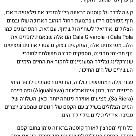
קשה לדבר על קוסטה בראווה בלי להזכיר את פלאטיה ד'ארו,
חוף מפורסם הידוע ברצועת החול הזהוב הארוכה שלו ובמים
הצלולים, אידיאלי לשחייה ולשיזוף. עם זאת, המפרצונים כמו
Cala Pola ו- Cala Giverola הם אלה שבאמת לוכדים את
הלב. מפרצונים אלה, המוקפים בצוקים עטויי אורנים ומציעים
נוף תת-ימי מהפנט, מספקים סביבה מושלמת לחובבי
שנורקלינג וצלילה המעוניינים לחקור את החיים הימיים
העשירים של הים התיכון.
עבור אלה המחפשים שלווה, החופים הסמוכים לכפר מימי
הביניים בגור, כגון אייגואבלאווה (Aiguablava) וסה ריירה
(Sa Riera), מציעים אווירה נינוחה יותר. כאן, השלווה של
המים הצלולים בשילוב עם הקסם של הנופים שמסביב יוצרים
סביבה אידילית ליום בילוי ליד הים.
כל חוף ומפרצון לאורך קוסטה בראווה טומן בחובו קסם