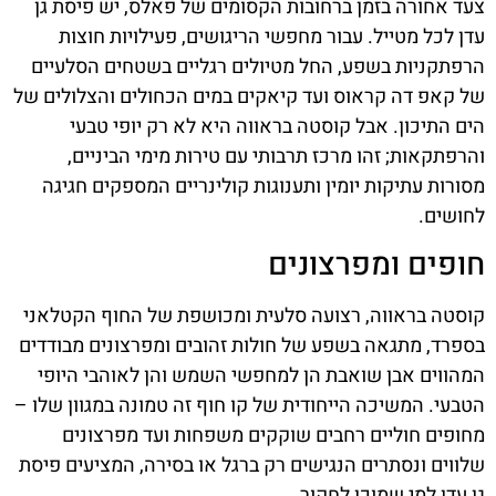
צעד אחורה בזמן ברחובות הקסומים של פאלס, יש פיסת גן
עדן לכל מטייל. עבור מחפשי הריגושים, פעילויות חוצות
הרפתקניות בשפע, החל מטיולים רגליים בשטחים הסלעיים
של קאפ דה קראוס ועד קיאקים במים הכחולים והצלולים של
הים התיכון. אבל קוסטה בראווה היא לא רק יופי טבעי
והרפתקאות; זהו מרכז תרבותי עם טירות מימי הביניים,
מסורות עתיקות יומין ותענוגות קולינריים המספקים חגיגה
לחושים.
חופים ומפרצונים
קוסטה בראווה, רצועה סלעית ומכושפת של החוף הקטלאני
בספרד, מתגאה בשפע של חולות זהובים ומפרצונים מבודדים
המהווים אבן שואבת הן למחפשי השמש והן לאוהבי היופי
הטבעי. המשיכה הייחודית של קו חוף זה טמונה במגוון שלו –
מחופים חוליים רחבים שוקקים משפחות ועד מפרצונים
שלווים ונסתרים הנגישים רק ברגל או בסירה, המציעים פיסת
גן עדן למי שמוכן לחקור.