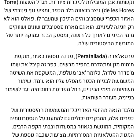
וקשתות אבן המובילות לכיכרות ציוריות. מגדל השעות (Torre
de les Hores) ניצב בגאווה בלב הכפר, ומציע נוף פנורמי של
האזור הכפרי שמסביב והים התיכון שמעבר לו. פאלס הוא לא
רק חגיגה לעיניים; הוא גם מארח פסטיבלים שונים ושווקים
מימי הביניים לאורך כל השנה, ומספק הבנה עמוקה יותר של
המורשת ההיסטורית שלה.
פרטאלאדה (Peratallada), פנינה נוספת באזור, מוקפת
חומות מגן ומתהדרת בחפיר מרשים. כפר זה קיבל את שמו
מ'פדרה טלדה', כלומר 'אבן מגולפת', המשקפת את השיטה
המשמשת לבניית הכפר מהסלע עליו הוא עומד. שימור
תשתיותיה מימי הביניים, החל מפריסת רחובותיה ועד לשימור
בנייניה, מעורר השתאות.
מלבד הנאה מהיופי האדריכלי והמשמעות ההיסטורית של
כפרים אלה, המבקרים יכולים גם להתענג על הגסטרונומיה
המקומית, המוגשת בגאווה במסעדות ובבתי הקפה הרבים.
המנות הקטלאניות המסורתיות, מציעות שכבה נוספת של