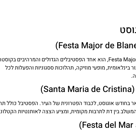
הסודית
מציאת מלון
מומלץ?
כל המידע המקיף
על ברצלונה
לחצו
וסט
וקוסטה ברווה
פה!
בקבוצת
הפייסבוק שלנו
לחצו פה!
פסטיבל הפירוטכניקה בבלאנס, הנקרא גם Festa Major de Blanes, הוא אחד הפסטיבלים הגדולים והמרהיבים בקוסט
ר בינלאומית, מופעי מוזיקה, תהלוכות ססגוניות והפעלות לכל
.
)
 בחודש אוגוסט, לכבוד הפטרונית של העיר. הפסטיבל כולל תה
ע המשלב בין דת לתרבות מקומית, ומציע הצצה לאותנטיות הקטלוני