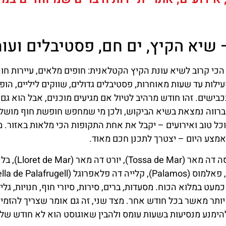
 שיא הקיץ, ים חם, פסטיבלים ועו
 אוגוסט היא הדבר הכי קרוב לשיא עונת הקיץ הקטלאנית: חופים מלאים, עיירות חו
לות עד שעות מאוחרות, פסטיבלים גדולים, שווקים ליליים, הופע
בישים. זהו חודש מרהיב לטיול אם מגיעים מוכנים, אבל הוא גם
ברווה נמצאת בשיא הביקוש, ולכן מי שמחפש חופשת חוף מושלמ
וכל טוב ואירועים – יקבל את אחת התקופות הכי מלאות באזור. מ
מצע היום – יצטרך לתכנן חכם מאוד.
היתרון הגדול של אוגוסט הוא שהכול חי. עיירות כמו טוסה דה מאר (r
ישולס (Sant Feliu de Guixols) פועלות כמעט במלוא הכוח. מסעדות, ברים, סירות, סיורי חוף, חנויות, ג
 יותר מאשר בכל חודש אחר. מצד שני, זה גם אומר שצריך להזמין
ברצלונה
מלונות
הימנע מנסיעות בשעות עומס ולהבין שאוגוסט הוא לא חודש של