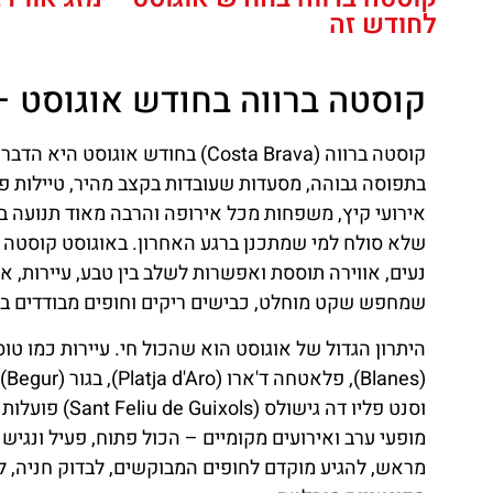
לחודש זה
קוסטה ברווה בחודש אוגוסט –
קוסטה ברווה (Costa Brava) בחודש
בתפוסה גבוהה, מסעדות שעובדות בקצב מהיר, טיילות פעי
אירועי קיץ, משפחות מכל אירופה והרבה מאוד תנועה בכ
שלא סולח למי שמתכנן ברגע האחרון. באוגוסט קוסטה 
נעים, אווירה תוססת ואפשרות לשלב בין טבע, עיירות, א
שמחפש שקט מוחלט, כבישים ריקים וחופים מבודדים בא
וסנט פליו דה ג
מופעי ערב ואירועים מקומיים – הכול פתוח, פעיל ונגיש
השכרת
מראש, להגיע מוקדם לחופים המבוקשים, לבדוק חניה, ל