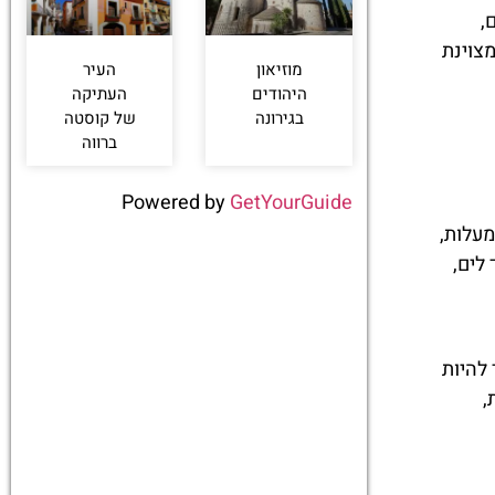
,
מצוינת
מוזיאון
העיר
היהודים
העתיקה
בגירונה
של קוסטה
ברווה
Powered by
GetYourGuide
א אחד החודשים החמים והיבשים ביותר בקוסטה ברווה. הטמפרטורות הממוצעות נעות בדרך כלל סביב 20-30 מעלות,
מאוד לים,
להיות
נוע סביב 27-31 מעלות,