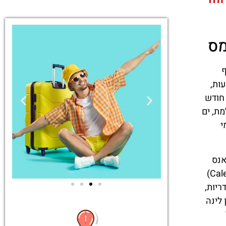
מס
ף
ות,
 חודש
ת, ים
י
Tossa de Ma), יורט דה מאר (Lloret de Mar), בלאנס
(Blanes), פלאטחה ד'ארו (Platja d'Aro), בגור (Begur), פאלמוס (Palamos), קלייה דה פלאפרוגל (Calella de Palafrugell)
לידריות,
 לינה
טיסות