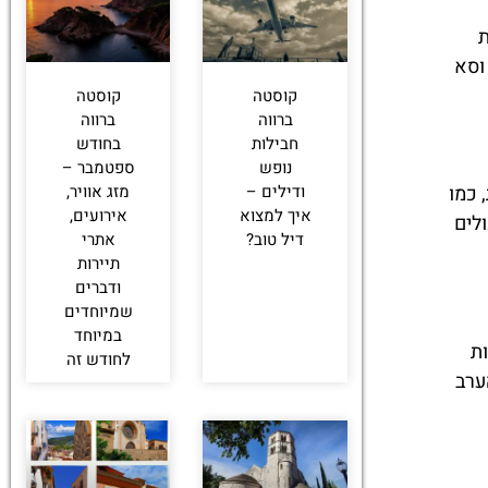
ת
וסא
קוסטה
קוסטה
ברווה
ברווה
חבילות
בחודש
נופש
ספטמבר –
ודילים –
מזג אוויר,
 כמו
איך למצוא
אירועים,
לים
דיל טוב?
אתרי
תיירות
ודברים
שמיוחדים
במיוחד
ת
לחודש זה
ערב