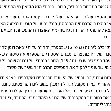
יוני דרך העומדים כעדים אילמים למורשת היהודית בת מאות השנ
ג את התרבות היהודית, הרובע היהודי הוא מוזיאון חי הממתין ל
ת והפאר של הרובע היהודי של גירונה. בין אם אתה נמשך על ידי
 או הסצנה התרבותית התוססת, מובלעת זו של מורשת מציעה הצ
צא להרפתקה הזו יחד, נחשוף את האוצרות והמעשיות החבויים
ונה.
הרובע היהודי, הידוע בכינויו המקומי אל קול (El Call), שוכן בלב ג'ירונה (Girona) שבספרד, ומהווה עדות יוצ
 סבוך של רחובות צרים ומבנים היסטוריים, מספרת את סיפורה של
שפרחה באזור מהמאה ה-12 ועד המאה ה-15. למרות שעמד בפני גירוש בשנת 1492, הרובע היהודי של גירונה
ל מי שמעוניין לחקור את הפסיפס התרבותי העשיר של ספרד.
ח עירוני; זהו נרטיב של הישגים תרבותיים ואקדמיים. כאן צעדו
הודית, כמו המקובל הגדול הרמב"ן, בשבילים המרוצפים. כיום,
ג'ירונה מציע חלון חי אל העבר, ומשמש גשר בין העולם העתיק
ת רחובותיו המקסימים של הרובע היהודי מימי הביניים, ציוני ד
תי ליהודים.