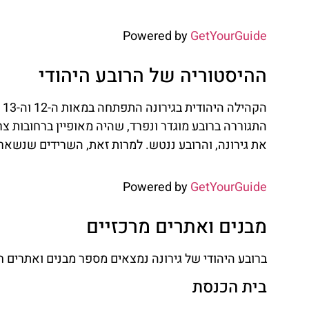
השכרת
Powered by
GetYourGuide
רכב
ההיסטוריה של הרובע היהודי
השוואת מחירים
ה
לחצו
פה!
את גירונה, והרובע ננטש. למרות זאת, השרידים שנשארו
Powered by
GetYourGuide
מבנים ואתרים מרכזיים
ברובע היהודי של גירונה נמצאים מספר מבנים ואתרים ח
בית הכנסת