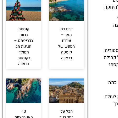
ים.
היחקר.
צה
יורט דה
קוסטה
מאר –
ברווה
עיירת
בכריסמס –
הנופש של
חגיגות חג
את דופן להיסטוריה
קוסטה
המולד
 קהילה
בראווה
בקוסטה
בראווה
 שמר על קסמו
 כמה
 לעולם
רך
הכל על
10
כפר בגור
האטרקציות