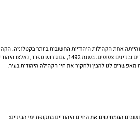
מלונות
ברצלונה
מציאת מלון
מומלץ?
הסודית
לחצו
קהילה היהודית בגירונה התפתחה במאות ה-12 וה-13 והייתה אחת הקהילות היהודיות החשובות ביותר בקטלוניה. הק
כל המידע המקיף
פה!
על ברצלונה
התגוררה ברובע מוגדר ונפרד, שהיה מאופיין ברחובות צרים ובניינים צפופים. בשנת 1492, עם גירוש ספר
וקוסטה ברווה
 מאפשרים לנו להבין ולחקור את חיי הקהילה היהודית בעיר.
בקבוצת
הפייסבוק שלנו
לחצו פה!
שובים הממחישים את החיים היהודיים בתקופת ימי הביניים: