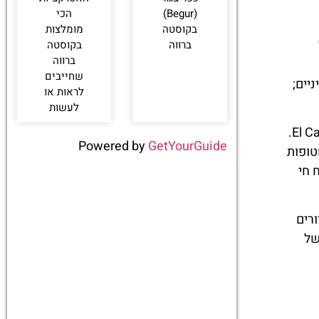
(Begur)
הכי
בקוסטה
מומלצות
ברווה
בקוסטה
ברווה
שחייבים
יים;
לראות או
לעשות
ככל שאתה משוטט, מפגש התרבויות ניכר בשילוב החלק של השפעות יהודיות וקטלוניות, ויוצר אופי ייחודי המייחד את El Call.
Powered by
GetYourGuide
טופות
 חי
ורים
של