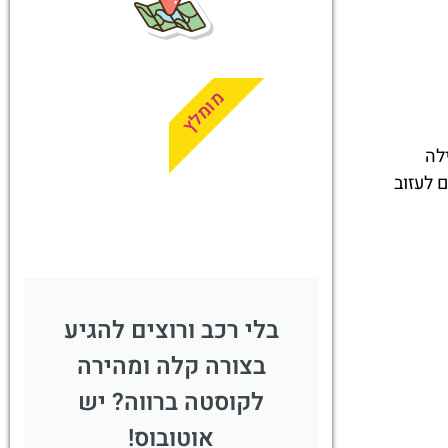
טיסות
מציאת
מומלץ
טיסה זולה?
לחצו
הילה
פה!
ד, נאלצו היהודים לעזוב
בלי רכב ורוצים להגיע
בצורה קלה ומהירה
לקוסטה ברווה? יש
אוטובוס!