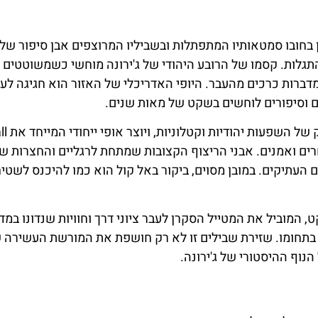
די של גירונה, המכונה אל קול (El Call), טומן בחובו סמטאותיו המתפתלות ובשביליו המרוצפים אבן סיפור של
התגלות. קסמו של הרובע היהודי של ג'ירונה מוחשי כשמשוטטים
דברות כרכים מהעבר. היופי האדריכלי של האזור הוא חגיגה לעינ
ים וסיפורים לוחשים בשקט של מאות שנים.
וחרים ואמנים. אבני הריצוף הקצובות שמתחת לרגליים והחצרות ש
העתיקים. במובן מסוים, ביקור באל קול הוא כמו להיכנס לשטיח
 המוביל את המטייל הסקרן לעבר ציוני דרך וחוויות שנדונו במד
 בתחומו. שזירת שבילים זו לא רק חושפת את המורשת העשירה 
וף ההיסטורי של ג'ירונה.