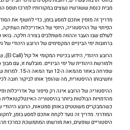
בחוטי תרבות עשירים, רחובות מקסימים מימי הביניים וצ
מבית כנסת ששורשיו נעוצים במקורותיו למרכז תוסס החוג
מדריך זה מזמין אתכם למסע בזמן, כדי לחשוף את הסודו
הפיתוי של ההיסטוריה, היופי של האדריכלות העתיקה,
לעולם שבו העבר וההווה משתלבים בצורה חלקה. בואו נ
ברחובות ימי הביניים המקסימים של הרובע היהודי של גיר
ולמורשת היהודית של ימי הביניים. מובלעת זו, עם מבוך
וחשיבותו ההיסטורית, מה שהופך אותו לביקור חובה לכ
ההיסטוריה של הרובע אינה רק סיפור של אדריכלות ופיתו
מהדמויות הבולטות ביותר בהיסטוריה האינטלקטואלית הי
כשהמבקרים משוטטים באותן סמטאות, הרובע היהודי של 
המודרני. מדריך זה נועד לקחת אתכם למסע בזמן, לחקור א
היסטוריים שופעים, ואת מורשתו המתמשכת כמרכז תרבו