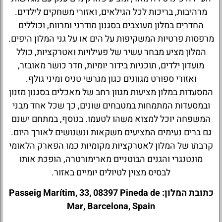
מרהיבות, בריכות לכל הגילאים, ואזורי משחקים לילדים.
החדרים במלון מעוצבים בסגנון מודרני ומרווח, וכוללים
מרפסות פרטיות המשקיפות על הים או על גני המלון היפים.
המלון מציע מבחר עשיר של פעילויות ואטרקציות, כולל
מועדון ילדים, תוכניות בידור יומיות, חדר כושר מאובזר,
ואזורי ספורט מגוונים כגון מגרשי טניס ומיני גולף.
המסעדות במלון מציעות מגוון רחב של מאכלים בסגנון מזנון
ובמסעדות המתמחות במטבחים שונים, כך שכל אחד מבני
המשפחה יוכל למצוא משהו לטעמו. בנוסף, במתחם ישנם
גם ברים נעימים המציעים משקאות ונשנושים לאורך היום.
קרבתו של המלון לאטרקציות מקומיות כמו הפארק הלאומי
מונטנגרי והגנים הבוטניים מארימורטרה, הופכת אותו
לבסיס מצוין לטיולים יומיים באזור.
כתובת המלון: Passeig Marítim, 33, 08397 Pineda de
Mar, Barcelona, Spain