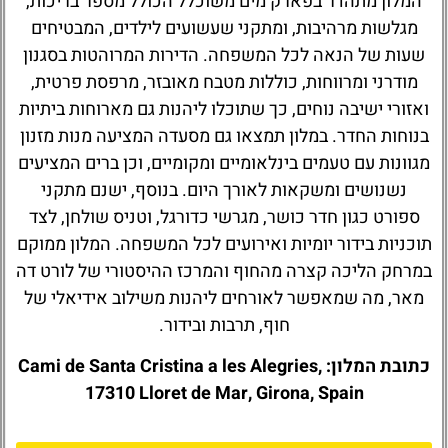
המלון מתהדר בפארק מים משוכלל הכולל מספר בריכות,
מגלשות מרהיבות, ומתקני שעשועים לילדים, המבטיחים
שעות של הנאה לכל המשפחה. הדירות המרוהטות בסגנון
מודרני ומרווחות, כוללות מטבח מאובזר, מרפסת פרטית,
ואזורי ישיבה נוחים, כך שתוכלו ליהנות גם מארוחות ביתיות
בנוחות החדר. במלון תמצאו גם מסעדה המציעה מנות מזנון
מגוונות עם טעמים בינלאומיים ומקומיים, וכן ברים המציעים
נשנושים ומשקאות לאורך היום. בנוסף, ישנם מתקני
ספורט כגון חדר כושר, מגרשי כדורגל, וטניס שולחן, לצד
תוכניות בידור יומיות ואירועים לכל המשפחה. המלון ממוקם
במרחק הליכה קצרה מהחוף והמרכז ההיסטורי של לורט דה
מאר, מה שמאפשר לאורחים ליהנות משילוב אידיאלי של
חוף, תרבות ובידור.
כתובת המלון: Cami de Santa Cristina a les Alegries,
17310 Lloret de Mar, Girona, Spain