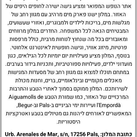
אתר הנופש המפואר ומציע גישה ישירה לחופים היפים של
האזור. במלון ישנו פארק מים מרהיב עם מגוון רחב של
מגלשות מים, בריכות לילדים ולמבוגרים, ואזורי שעשועים,
המבטיחים הנאה לכל המשפחה. החדרים במלון מרווחים
ומאובזרים בכל מה שנחוץ לנוחות מרבית, כולל מרפסות
פרטיות, מיזוג אוויר, וגישה חופשית לאינטרנט אלחוטי.
בנוסף, המלון מציע פעילויות יום יומיות לכל הגילאים, כגון
מועדוני ילדים, פעילויות ספורטיביות, ותכניות בידור בערבים.
במתחם תוכלו למצוא גם מגוון רחב של מסעדות המגישות
מאכלים מקומיים ובינלאומיים, ברים, וחנות מכולת
לשירותכם. המלון ממוקם בסמוך לאתרי הטבע והתרבות
המרכזיים של האזור, כמו שמורת הטבע Aiguamolls de
l'Empordà ועיירות ימי הביניים ב-Pals וב-Begur,
המאפשרים לאורחים ליהנות גם מטיולים בטבע ואטרקציות
היסטוריות.
כתובת המלון: Urb. Arenales de Mar, s/n, 17256 Pals,