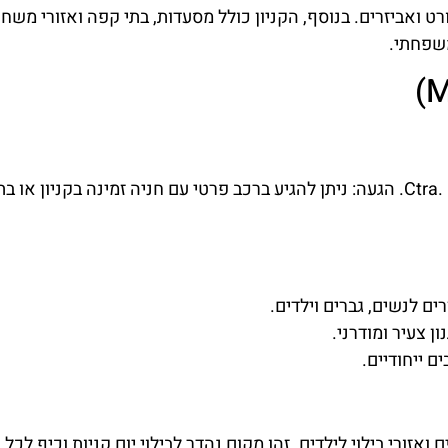
ורט ואביזרים. בנוסף, הקניון כולל מסעדות, בתי קפה ואזורי משח
משפחתי.
כתובת: Ctra. Malgrat, Palafolls, 08389 Barcelona, Spain. הגעה: ניתן להגיע ברכב פרטי עם חניה זמינה בקניו
ים לנשים, גברים וילדים.
ן צעיר ומודרני.
ם ייחודיים.
אזורי בילוי לילדים. זהו מקום נהדר לבילוי יום קניות וכיף לכל