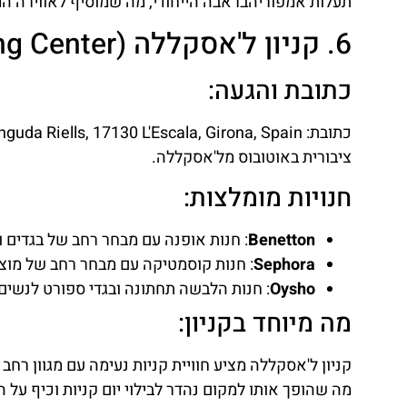
תעלות אמפוריהבראבה הייחודי, מה שמוסיף לאווירה ה
6. קניון ל'אסקללה (L'Escala Shopping Center)
כתובת והגעה:
ציבורית באוטובוס מל'אסקללה.
חנויות מומלצות:
Benetton
: חנות אופנה עם מבחר רחב של בגדים וא
Sephora
: חנות קוסמטיקה עם מבחר רחב של מוצרי
Oysho
: חנות הלבשה תחתונה ובגדי ספורט לנשים.
מה מיוחד בקניון:
קניון ל'אסקללה מציע חוויית קניות נעימה עם מגוון רחב
מה שהופך אותו למקום נהדר לבילוי יום קניות וכיף על ה