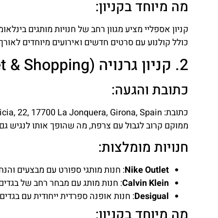
השכרת
מה מיוחד בקניון:
רכב
קניון אספליי מציע מגוון רחב של חנויות מותגים בינלאומ
השוואת מחירים
כולל קולנוע עם סרטים חדשים ואירועים מיוחדים לאורך
2. קניון גרנויה (Gran Jonquera Outlet & Shopping)
לחצו
פה!
כתובת והגעה:
ממוקם קרוב לגבול עם צרפת, מה שהופך אותו לנגיש גם
חנויות מומלצות:
Nike Outlet
: חנות מותגי ספורט עם מבצעים והנחו
Calvin Klein
: חנות מותג עם מבחר רחב של בגדים 
Desigual
: חנות אופנה ספרדית ייחודית עם בגדים 
מה מיוחד בקניון: