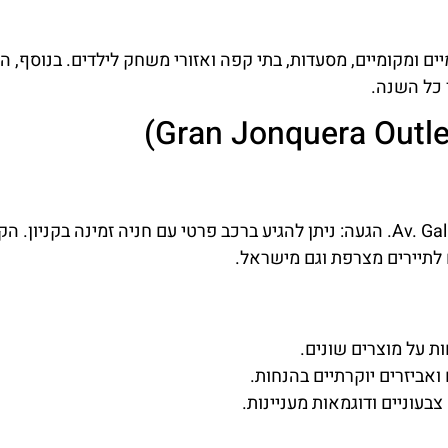
מלונות
ברצלונה
מציאת מלון
הסודית
יים ומקומיים, מסעדות, בתי קפה ואזורי משחק לילדים. בנוסף, הק
מומלץ?
 כל השנה.
כל המידע המקיף
לחצו
על ברצלונה
פה!
וקוסטה ברווה
בקבוצת
הפייסבוק שלנו
כתובת: Av. Galicia, 22, 17700 La Jonquera, Girona, Spain. הגעה: ניתן להגיע ברכב פרטי עם חניה זמינה בקניון. 
לחצו פה!
 לתיירים מצרפת וגם מישראל.
ת על מוצרים שונים.
ואביזרים יוקרתיים בהנחות.
צבעוניים ודוגמאות מעניינות.