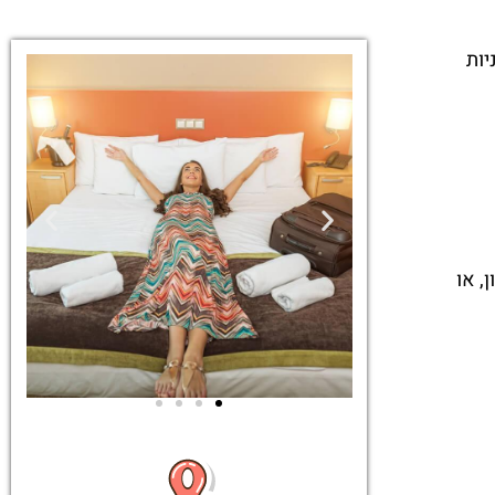
יות
בקניון, או