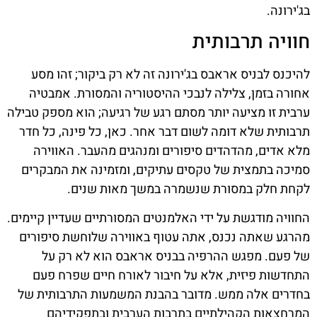
בג'ירונה.
חוויה תרבותית
להיכנס לבניס אראבס בג'ירונה זה לא רק ביקור; זהו מסע
אחורה בזמן, צלילה לנבכי ההיסטוריה והמסורת. אמבטיה
ערבית זו מציעה יותר מסתם רגע של רגיעה; הוא מספק טבילה
תרבותית שלא דומה לשום דבר אחר. כאן, כל פינה, כל חדר
מלא אדים, מהדהדים סיפורים ומנהגים מהעבר. האווירה
סמיכה בתמצית של טקסים עתיקים, ומזמינה את המבקרים
לקחת חלק במסורת שנשמרה במשך מאות שנים.
החוויה מודגשת על ידי האלמנטים המסורתיים שעדיין קיימים.
מהרגע שאתה נכנס, אתה עטוף באווירה שלוחשת סיפורים
של פעם. מפגש ההרפיה בבניס אראבס הוא לא רק על
התחדשות פיזית, אלא על חיבור לאורח חיים שפרח פעם
בחדרים אלה ממש. מדובר בהבנת המשמעות התרבותית של
המרחצאות הקהילתיים בתרבות הערבית ובתפקידיהם