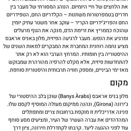
את הלחצים של חיי היומיום. הנוהג המסורתי של מעבר בין
חדרים בטמפרטורות משתנות – הקלדריום החם, הטפידריום
החם והפריג'ידריום הקריר – עוקב אחר משטר עתיק יומין
שהוכח כממריץ את זרימת הדם, מנקה את הגוף מרעלים
ומרגיע את הנפש. מעבר לרגיעה הפיזית, מלון באניס אראבס
מציע נחמה רוחנית המחברת את המבקרים למאות השנים של
ההיסטוריה בין חומותיו. המרחץ הערבי הוא לא רק אתר
להתחדשות פיזית, אלא מקלט להרפיה מהורהרת שמבוקש
מאז ימי הביניים, ומספק חוויה תרבותית והיסטורית סוחפת.
מקום
מלון בניס אראבס (Banys Àrabs) שוכן בלב ההיסטורי של
ג'ירונה (Girona), ונהנה ממיקום מעולה המוסיף לקסם שלו.
פנינה אדריכלית זו מוקפת ברחובות צרים ומתפתלים
המהדהדים את עברה העשיר של העיר, ומציעים מסע סוחף
עוד לפני ההגעה ליעד. קרבתו לקתדרלת חירונה, ציון דרך