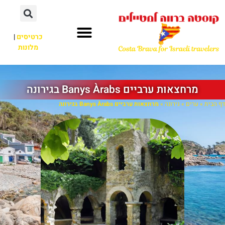
כרטיסים
|
מלונות
מרחצאות ערביים Banys Àrabs בגירונה
דף הבית
»
ערים
»
גירונה
»
מרחצאות ערביים Banys Àrabs בגירונה