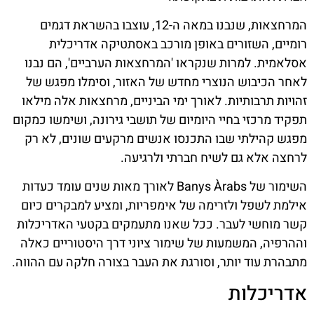
המרחצאות, שנבנו במאה ה-12, עוצבו בהשראת דגמים
רומיים, השזורים באופן מורכב באסתטיקה אדריכלית
אסלאמית. למרות שנקראו 'המרחצאות הערביים', הם נבנו
לאחר הכיבוש הנוצרי מחדש של האזור, וסימלו מפגש של
זהויות תרבותיות. לאורך ימי הביניים, מרחצאות אלה מילאו
תפקיד מרכזי בחיי היומיום של תושבי גירונה, ושימשו כמקום
מפגש קהילתי שבו התכנסו אנשים מרקעים שונים, לא רק
לרחצה אלא גם לשיח חברתי ולרגיעה.
השימור של Banys Àrabs לאורך מאות שנים עומד כעדות
אילמת לשפל ולזרימה של אימפריות, ומציע למבקרים כיום
קשר מוחשי לעבר. ככל שאנו מתעמקים בקטעי האדריכלות
וההרפיה, המשמעות של שימור ציוני דרך היסטוריים כאלה
מתבהרת עוד יותר, וסורגת את העבר בצורה חלקה עם ההווה.
אדריכלות