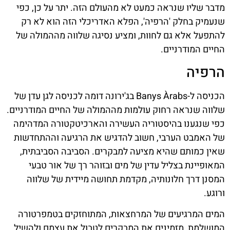
מדבר שליו שנראה כמעט לא מהעולם הזה. יתר על כן, כפי
שנעמיק בחלק 'הרפיה', הפלא האדריכלי הזה הוא לא רק
להתפעל אלא גם לחוות, ומציע נסיגה שלווה מההמולה של
החיים המודרניים.
הרפיה
הכניסה ל-Banys Àrabs בג'ירונה דומה לכניסה לגן עדן של
שלווה שנראה רחוק עולמות מההמולה של החיים המודרניים.
כפי שנגענו בהיסטוריה העשירה והארכיטקטורה המדהימה
של האמבט הערבי, חשוב להדגיש את הרגיעה וההתחדשות
שאין כמותם שהיא מציעה למבקרים. הסביבה הסביבתית,
המאופיינת בצליל עדין של מים ובזוהר רך של אור טבעי
המסנן דרך חלונותיה, מקדמת תחושה מיידית של שלווה
ורוגע.
המים המרגיעים של המרחצאות, המתוחזקים בטמפרטורה
המושלמת, מזמינים את המבקרים לטבול את עצמם ולהשיל