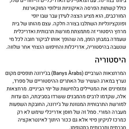
ביותר במדינה. עם המאפיינים האדריכליים הייחודיים שלו,
כולל קשתות הפרסה האיקוניות וגילופי המוקארנות
המורכבים, הוא מציע הצצה לעידן עבר שבו יופי
ופונקציונליות השתלבו בצורה חלקה. עצם מהותו של בית
מרחץ היסטורי זה מתמצתת מורשת תרבותית ואדריכלית
שעמדה במבחן הזמן, מה שהופך אותו לביקור חובה לכל מי
שנשבה בהיסטוריה, אדריכלות והחיפוש הנצחי אחר שלווה.
היסטוריה
המרחצאות הערביים (Banys Àrabs) בג'ירונה תופסים מקום
נערץ במארג העשיר של האתרים ההיסטוריים של ספרד,
ומזמינים את המטיילים בלחישות של ימי הביניים. מרחצאות
אלה, שקדמו לרבים מהמבנים ששרדו בסביבתה, הם עדות
למורשת התרבותית המגוונת של ג'ירונה, החובקת השפעות
מעברה המורי. סמל זה של חוסן אדריכלי שימש לא רק
כמרכז לניקיון פיזי אלא גם ככור היתוך לאינטראקציה
חברתית ותרבותית בתקופתו.