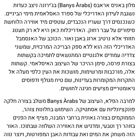
מלון באניס אראבס (Banys Àrabs) בג'ירונה ניצב כעדות
נשגבת לעידון האדריכלי של ספרד האסלאמית מימי הביניים.
כשנכנסים דרך שעריו הנכבדים, עוטפים מיד אווירה הלוחשת
סיפורים על עבר רחוק. האדריכלות כאן היא לא רק תענוג
חזותי אלא נרטיב ארוג באבן ואור. הכוכב של האנסמבל
האדריכלי הזה הוא ללא ספק הבריכה המרכזית, שמשני
צדדיה עמודים אלגנטיים המתנשאים לתמיכה בקשתות
בצורת פרסה, סימן ההיכר של העיצוב האיסלאמי. קשתות
אלה, מורכבות ומרשימות, מושכות את העין כלפי מעלה אל
התקרות המקומרות בעדינות, שם טיח מגולף ודפוסים
גיאומטריים מציעים חגיגה לחושים.
למרבה הפלא, העיצוב של Banys Àrabs משלב בצורה חלקה
פונקציונליות עם אסתטיקה. השימוש בחלונות צוהר,
הממוקמים בצורה גאונית ברחבי המבנה, מציף את הפנים
בזוהר רך וטבעי, ומדגיש את האווירה השלווה שבתוכו. האור
הזה משחק את המים ואת עבודות האבן המפורטות, ויוצר נווה