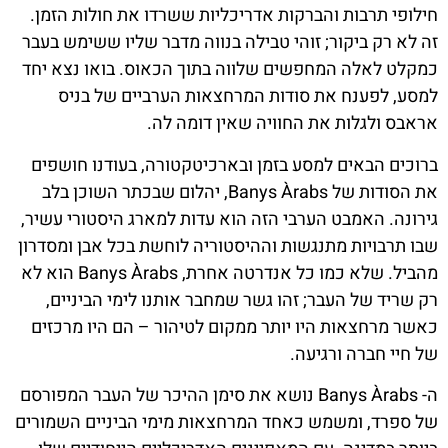
חילופי תרבות והברקות אדריכליות ששרדו את חולות הזמן.
זה לא רק ביקור; זוהי טבילה בנווה מדבר שליו ששימש בעבר
כמקלט לאלה המחפשים שלווה בתוך הכאוס. בואו נצא יחד
למסע, לפענח את סודות המרחצאות הערביים של בניס
אראבס ולגלות את החוויה שאין דומה לה.
ברוכים הבאים למסע בזמן ובארכיטקטורה, בעודנו חושפים
את הסודות של Banys Àrabs, יהלום שבכתר השוכן בלב
גירונה. האמבט הערבי הזה הוא עדות למארג היסטורי עשיר,
שבו תרבויות מתנגשות וההיסטוריה לוחשת בכל אבן ומסדרון
מהביל. שלא כמו כל אנדרטה אחרת, Banys Àrabs הוא לא
רק שריד של העבר; זהו גשר שמחבר אותנו לימי הביניים,
כאשר מרחצאות היו יותר ממקום לטיהור – הם היו מרכזים
של חיי חברה ורגיעה.
ה- Banys Àrabs נושא את סימן ההיכר של העבר המפורסם
של ספרד, ומשמש כאחד המרחצאות מימי הביניים השמורים