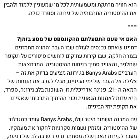
הוא חוויה מרתקת ומשמעותית לכל מי שמעוניין ללמוד ולהבין
את ההיסטוריה התרבותית של גירונה וספרד כולה.
===
האם אי פעם התפעלתם מהקונספט של מסע בזמן?
דמיינו שאתם נכנסים לעולם שבו העבר וההווה מתמזגים
בצורה חלקה, שבו קירות עתיקים לוחשים סיפורים על תקופה
שחלפה, והאוויר סמיך בניחוח ההיסטוריה. המרחצאות
הערביים Banys Àrabs בג'ירונה מציעים בדיוק את זה –
צלילה אל העבר של ימי הביניים, מבלי לעזוב את הנוחות של
המאה ה -21. פנינה אדריכלית זו, השוכנת בלב גירונה, ספרד,
היא עדות לאמנות הגאונית וכור ההיתוך התרבותי שאפיינו
את תקופת ימי הביניים.
עם המבנה השמור היטב שלו, Banys Àrabs עומד כמגדלור
של ההיסטוריה, ומזמין נשמות סקרניות לחקור את מעמקיו.
מעבר לקירות האבן שלה מסתתר סיפור שובה לב של רגיעה,