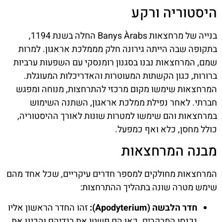
היסטוריה ורקע
בנייה של מרחצאות Banys Àrabs החלה בשנת 1194,
בתקופה שבה הייתה גירונה חלק מממלכת אראגון. למרות
שמם, המרחצאות נבנו בסגנון רומנסקי עם השפעות ערביות
ברורות, כגון הקשתות המעוטרות והאדריכלות המעוגלת.
המרחצאות שימשו מקום מרכזי להתרחצות, מנוחה ומפגש
חברתי. לאחר נפילת ממלכת אראגון, השתנה השימוש
במרחצאות והם שימשו למטרות שונות לאורך ההיסטוריה,
כולל מחסן, כלא ואף כמפעל.
מבנה המרחצאות
המרחצאות מחולקים למספר חדרים עיקריים, שכל אחד מהם
שימש מטרה שונה בתהליך ההתרחצות:
חדר הלבשה (Apodyterium):
זהו החדר הראשון אליו
נכנסו המבקרים. כאן הם פשטו את בגדיהם והכינו את