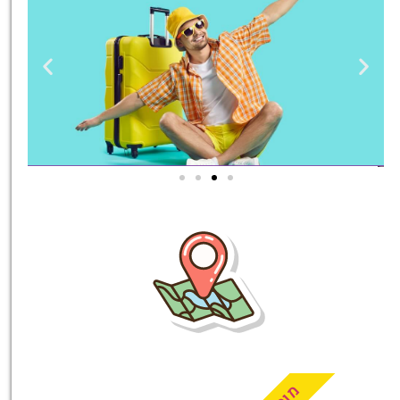
טיסות
מציאת
טיסה זולה?
לחצו
פה!