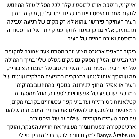
אייקוני, הופכת אותו לתוספת קלה לכל מסלול טיול המחפש
לחקור אתרים היסטוריים מרכזיים. יתר על כן, מיקומו בתוך
העיר העתיקה פירושו שהוא לא רק מקום של רגיעה וטבילה
תרבותית, אלא גם כן שיגור לחקר עמוק יותר של ההיסטוריה
התוססת ואורח החיים של העיר.
ביקור בבאניס אראבס מציע יותר מסתם צעד אחורה לתקופת
ימי הביניים; המלון מספק גם מקום מפלט שליו בתוך ההמולה
של חיי העיר. האזור נהנה משירות טוב של תחבורה ציבורית,
מה שהופך אותו לנגיש למבקרים המגיעים מחלקים שונים של
העיר או אפילו מחוץ לג'ירונה. בנוסף, בהתחשב במיקומו
המרכזי, יש שפע של אפשרויות לסעודה, החל ממסעדות
קטלאניות מסורתיות ועד בתי קפה עכשוויים בקרבת מקום,
המאפשרים למבקרים להשלים את החוויה התרבותית שלהם
עם כמה טעמים מקומיים. שילוב זה של היסטוריה,
ארכיטקטורה וגסטרונומיה מעשיר את חוויית המבקר, והופך
את Banys Àrabs למקום חובה לבקר בכל מדריך טיולים