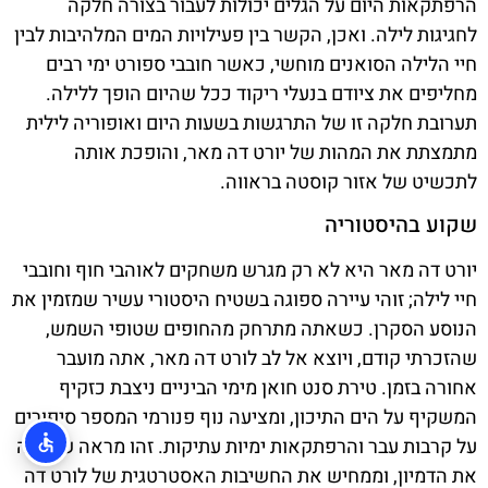
הרפתקאות היום על הגלים יכולות לעבור בצורה חלקה
לחגיגות לילה. ואכן, הקשר בין פעילויות המים המלהיבות לבין
חיי הלילה הסואנים מוחשי, כאשר חובבי ספורט ימי רבים
מחליפים את ציודם בנעלי ריקוד ככל שהיום הופך ללילה.
תערובת חלקה זו של התרגשות בשעות היום ואופוריה לילית
מתמצתת את המהות של יורט דה מאר, והופכת אותה
לתכשיט של אזור קוסטה בראווה.
שקוע בהיסטוריה
יורט דה מאר היא לא רק מגרש משחקים לאוהבי חוף וחובבי
חיי לילה; זוהי עיירה ספוגה בשטיח היסטורי עשיר שמזמין את
הנוסע הסקרן. כשאתה מתרחק מהחופים שטופי השמש,
שהזכרתי קודם, ויוצא אל לב לורט דה מאר, אתה מועבר
אחורה בזמן. טירת סנט חואן מימי הביניים ניצבת כזקיף
המשקיף על הים התיכון, ומציעה נוף פנורמי המספר סיפורים
על קרבות עבר והרפתקאות ימיות עתיקות. זהו מראה ששובה
את הדמיון, וממחיש את החשיבות האסטרטגית של לורט דה