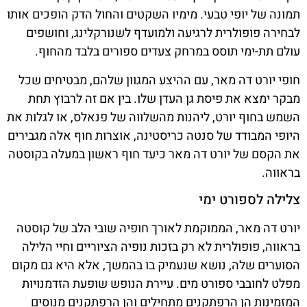
תמונה של יופי טבעי. מימיו השקטים והחול הדק הופכים אותו
לבחירה פופולרית לרגיעה ולמועדף לשנורקלינג, וחושפים
עולם תת-ימי תוסס במרחק צעדים ספורים בלבד מהחוף.
חופי יורט דה מאר, עם ההיצע המגוון שלהם, מבטיחים שכל
מבקר ימצא את פיסת גן העדן שלו. בין אם זה לרבוץ תחת
השמש בחוף יורט, ליהנות מהשלווה של פנאלס, או לגלות את
היופי המבודד של סנטה כריסטינה, אוצרות חוף אלה מגבירים
את הקסם של יורט דה מאר כיעד חוף ראשון במעלה בקוסטה
בראווה.
צלילה לספורט ימי
יורט דה מאר, הממוקמת לאורך חופיה שובי הלב של קוסטה
בראווה, פופולרית לא רק בזכות נופיה הציוריים וחיי הלילה
הסוערים שלה, נושא שנעמיק בו בהמשך, אלא היא גם מקום
מפלט לחובבי ספורט מים. עיירת הנופש שופעת הזדמנויות
המזמינות הן הרפתקנים מתחילים והן הרפתקנים מנוסים