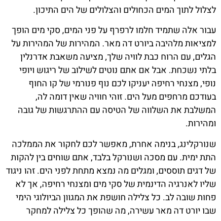
לצלול לתוך המים הכחולים והצלולים של הים התיכון.
עבור אלה שתמיד חלמו לרפרף על פני המים, סקי מים הופך
למציאות מלהיבה ביורט דה מאר. המהירות של המהירות על
הגלים, עם הרוח כבת לוויה שלך, מציעה משאבת אדרנלין
בלתי נשכחת. אבל אם אתם נוטים לשילוב של ריגוש ויופי
נופי, מצנחי רחיפה יעניקו לכם נוף פנורמי של קו החוף
בעודכם מרחפים מעל הים. זוהי חוויה שאין דומה לה,
המשלבת את השלווה של הטיסה עם ההתרגשות של גובה
ומהירות.
שנורקלינג, בנימה אחרת, מאפשר לכם לחקור את הממלכה
התת ימית. עם מסכה ושנורקל בלבד, אתם שוחים בין להקות
של דגים תוססים, ומגלים מה נמצא מתחת לפני הים. זהו ניגוד
שליו לאנרגיה הדינמית של סקי מים ומצנחי רחיפה, אך לא
פחות שובה לב. כל צלילה חושפת את המגוון הביולוגי הימי
שבו יורט דה מאר עשירה, מה שהופך כל צלילה למחקר