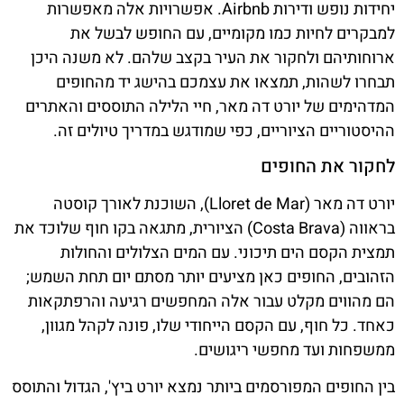
יחידות נופש ודירות Airbnb. אפשרויות אלה מאפשרות
למבקרים לחיות כמו מקומיים, עם החופש לבשל את
ארוחותיהם ולחקור את העיר בקצב שלהם. לא משנה היכן
תבחרו לשהות, תמצאו את עצמכם בהישג יד מהחופים
המדהימים של יורט דה מאר, חיי הלילה התוססים והאתרים
ההיסטוריים הציוריים, כפי שמודגש במדריך טיולים זה.
לחקור את החופים
יורט דה מאר (Lloret de Mar), השוכנת לאורך קוסטה
בראווה (Costa Brava) הציורית, מתגאה בקו חוף שלוכד את
תמצית הקסם הים תיכוני. עם המים הצלולים והחולות
הזהובים, החופים כאן מציעים יותר מסתם יום תחת השמש;
הם מהווים מקלט עבור אלה המחפשים רגיעה והרפתקאות
כאחד. כל חוף, עם הקסם הייחודי שלו, פונה לקהל מגוון,
ממשפחות ועד מחפשי ריגושים.
בין החופים המפורסמים ביותר נמצא יורט ביץ', הגדול והתוסס