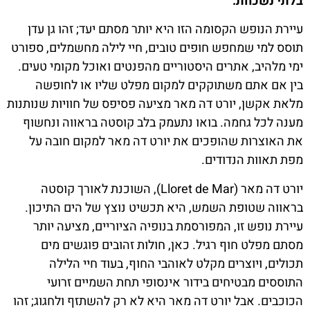
בלתי נשכחת.
עיירת הנופש הקסומה הזו היא יותר מסתם יעד; זהו גן עדן
תוסס למי שמחפש חופים טובים, חיי לילה מחשמלים, ספורט
ימי מלהיב, אתרים היסטוריים מהפנטים ואוכל מקומי טעים.
בין אם אתם משתוקקים למקום מפלט שליו או לחופשה
מלאת אקשן, יורט דה מאר מציעה פסיפס של חוויות שנותנות
מענה לכל גחמה. בואו נתעמק בלב קוסטה בראווה ונחשוף
את האוצרות שהופכים את יורט דה מאר למקום חובה על
מפת תאוות הנדודים.
יורט דה מאר (Lloret de Mar), השוכנת לאורך קוסטה
בראווה שטופת השמש, היא תכשיט נוצץ של הים התיכון.
עיירת נופש זו, המפורסמת בנופיה הציוריים, מציעה יותר
מסתם מפלט חוף רגיל. כאן, חולות זהובים פוגשים מים
תכולים, ויוצרים מקלט לאוהבי החוף, בעוד חיי הלילה
התוססים מבטיחים בידור אינסופי תחת השמיים זרועי
הכוכבים. אבל יורט דה מאר היא לא רק להשתזף ולחגוג; זהו