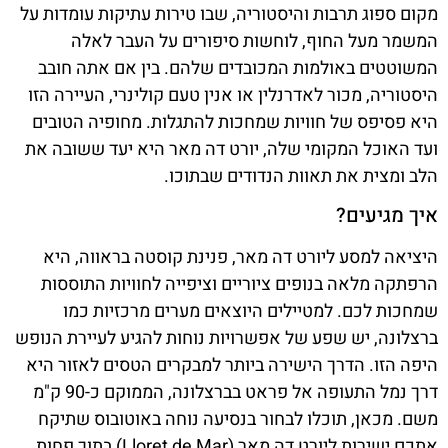
מקום ספוג תרבות והיסטוריה, שבו טירות עתיקות עומדות על
המשמר מעל החוף, לוחשות סיפורים על העבר לאלה
המשוטטים באולמות המכובדים שלהם. בין אם אתה חובב
היסטוריה, מכור לאדרנלין או אנין טעם קולינרי, העיירה הזו
היא פסיפס של חוויות שמחכות להתגלות. מחופיה הטובים
ועד האוכל המקומי שלה, יורט דה מאר היא יעד ששובה את
הלב ומצית את תאוות הנדודים שבתוכו.
איך מגיעים?
היציאה למסע ליורט דה מאר, פנינת קוסטה בראווה, היא
הרפתקה מלאה בנופים ציוריים וציפייה לחוויות התוססות
שמחכות לכם. למטיילים היוצאים מערים מרכזיות כמו
ברצלונה, יש שפע של אפשרויות נוחות להגיע לעיירת הנופש
היפה הזו. הדרך הישירה ביותר למבקרים הטסים לאזור היא
דרך נמל התעופה אל פראט בברצלונה, הממוקם כ-90 ק"מ
משם. מכאן, תוכלו לבחור בנסיעה נוחה באוטובוס שתיקח
אתכם ישירות ליורט דה מאר (Lloret de Mar) בתוך פחות