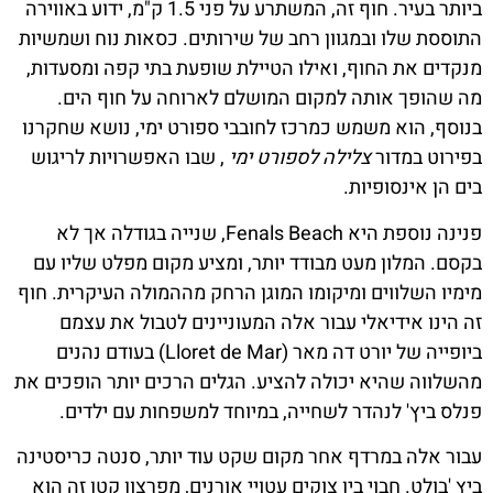
ביותר בעיר. חוף זה, המשתרע על פני 1.5 ק"מ, ידוע באווירה
התוססת שלו ובמגוון רחב של שירותים. כסאות נוח ושמשיות
מנקדים את החוף, ואילו הטיילת שופעת בתי קפה ומסעדות,
מה שהופך אותה למקום המושלם לארוחה על חוף הים.
בנוסף, הוא משמש כמרכז לחובבי ספורט ימי, נושא שחקרנו
בפירוט במדור
צלילה לספורט ימי
, שבו האפשרויות לריגוש
בים הן אינסופיות.
פנינה נוספת היא Fenals Beach, שנייה בגודלה אך לא
בקסם. המלון מעט מבודד יותר, ומציע מקום מפלט שליו עם
מימיו השלווים ומיקומו המוגן הרחק מההמולה העיקרית. חוף
זה הינו אידיאלי עבור אלה המעוניינים לטבול את עצמם
ביופייה של יורט דה מאר (Lloret de Mar) בעודם נהנים
מהשלווה שהיא יכולה להציע. הגלים הרכים יותר הופכים את
פנלס ביץ' לנהדר לשחייה, במיוחד למשפחות עם ילדים.
עבור אלה במרדף אחר מקום שקט עוד יותר, סנטה כריסטינה
ביץ 'בולט. חבוי בין צוקים עטויי אורנים, מפרצון קטן זה הוא