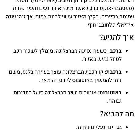
העונות המומלצות לביקור הן האביב (אפריל-יוני) והסתיו
(ספטמבר-אוקטובר), כאשר מזג האוויר נעים והעיר פחות
עמוסה בתיירים. בקיץ האזור עשוי להיות צפוף, אך זוהי עונה
אידיאלית לחובבי חוף.
איך להגיע?
ברכב:
כשעה נסיעה מברצלונה. מומלץ לשכור רכב
לטיול גמיש באזור.
ברכבת:
קו רכבת מברצלונה עוצר בעיירה בלנס, משם
ניתן להמשיך באוטובוס ליורט דה מאר.
באוטובוס:
אוטובוס ישיר מברצלונה פועל בתדירות
גבוהה.
מה להביא?
בגד ים ונעליים נוחות.