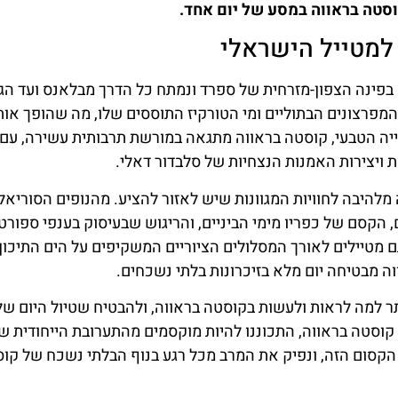
טה בראווה במסע של יום אחד.
למטייל הישראלי
בפינה הצפון-מזרחית של ספרד ונמתח כל הדרך מבלאנס ועד הג
המפרצונים הבתוליים ומי הטורקיז התוססים שלו, מה שהופך אותו
יה הטבעי, קוסטה בראווה מתגאה במורשת תרבותית עשירה, עם
ת ויצירות האמנות הנצחיות של סלבדור דאלי.
להיבה לחוויות המגוונות שיש לאזור להציע. מהנופים הסוריאל
ם, הקסם של כפריו מימי הביניים, והריגוש שבעיסוק בענפי ספורט
ם מטיילים לאורך המסלולים הציוריים המשקיפים על הים התיכון 
ה מבטיחה יום מלא בזיכרונות בלתי נשכחים.
תר למה לראות ולעשות בקוסטה בראווה, ולהבטיח שטיול היום ש
ל קוסטה בראווה, התכוננו להיות מוקסמים מהתערובת הייחודית 
 הקסום הזה, ונפיק את המרב מכל רגע בנוף הבלתי נשכח של קו