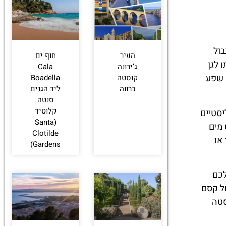
בול
העיר
חוף ים
 לגן
ג’ירונה
Cala
 שפע
קוסטה
Boadella
ברווה
ליד הגנים
סנטה
קלוטיד
יסטיים
(Santa
 מים
Clotilde
או
Gardens)
לכם
של קסם
סטה