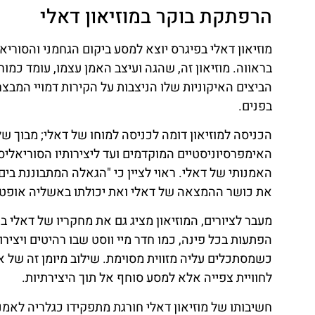
הרפתקת בוקר במוזיאון דאלי
מוזיאון דאלי בפיגרס יוצא למסע ביקום הגחמני והסורי
בראווה. מוזיאון זה, שהגה ועיצב האמן עצמו, עומד כמור
הביצים האיקוניות שלו הניצבות על הקירות דמויי המבצר 
בפנים.
הכניסה למוזיאון דומה לכניסה למוחו של דאלי; מבוך ש
האימפרסיוניסטיים המוקדמים ועד ליצירותיו הסוריאליסט
האמנותי של דאלי. ראוי לציין כי "הגאלה המתבוננת בים
את כושר ההמצאה של דאלי ואת יכולתו באשליה אופטי
מעבר לציורים, המוזיאון מציג גם את מחקריו של דאלי ב
הפתעות בכל פינה, כמו חדר מיי ווסט שבו רהיטים ויציר
כשמסתכלים עליה מזווית מסוימת. שילוב מיומן זה של א
לחוויית צפייה אלא למסע סוחף אל תוך היצירתיות.
חשיבותו של מוזיאון דאלי חורגת מתפקידו כגלריה לאמנ