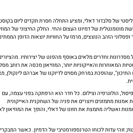
אליסטי של סלבדור דאלי, ומציע התחלה חסרת תקדים ליום בקוסט
שת מונומנטלית של דמיונו העצום והחי. החלק החיצוני של המוזיא
ופסלוני הזהב הנוצצים, מרמז על החוויות יוצאות הדופן הממתינ
ל מסדרונות וחדרים מלאים באוסף מהפנט של יצירותיו. מהציורים
יות המאוחרות והאייקוניות יותר, המוזיאון מכסה את רוחב מסלו
 התיכון", שהופכת במרחק מסוים לדיוקנו של אברהם לינקולן, מצ
ת.
פיסול, הולוגרפיה וצילום. כל חדר הוא הרפתקה בפני עצמה, עם
ות אמנות מתמזגים ויוצרים את פניה של השחקנית האייקונית
מנות ואשליה מתמצת את חזונו של דאלי, והופך את המוזיאון לא
ות; זוהי עדות לכוחו הטרנספורמטיבי של הדמיון. כאשר המבקרי