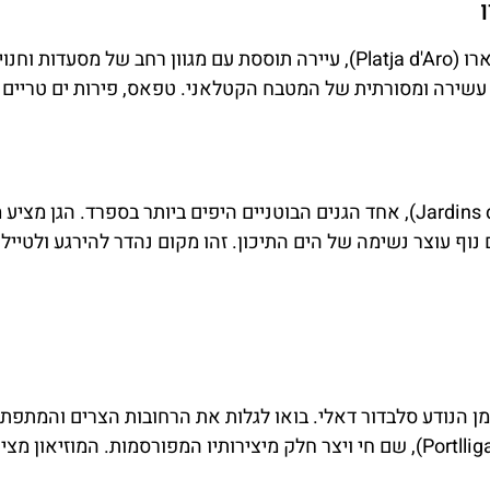
מלונות
נסיעה קצרה מטוסה דה מאר תביא אתכם לפלאטחה ד'ארו (Platja d'Aro), עיירה תוססת עם מגוון רחב של מסעדות וח
ברצלונה
מציאת מלון
עשירה ומסורתית של המטבח הקטלאני. טפאס, פירות ים טריים 
הסודית
מומלץ?
לחצו
כל המידע המקיף
פה!
על ברצלונה
וקוסטה ברווה
לאחר ארוחת הצהריים, פנו לגני קפרואס (Jardins de Cap Roig), אחד הגנים הבוטניים היפים ביותר בספרד. הגן מצ
בקבוצת
וף עוצר נשימה של הים התיכון. זהו מקום נהדר להירגע ולטייל 
הפייסבוק שלנו
לחצו פה!
זוהה עם האמן הנודע סלבדור דאלי. בואו לגלות את הרחובות הצרים והמתפ
העיירה, ולבקר בבית המוזיאון של דאלי בפורט ליגאט (Portlligat), שם חי ויצר חלק מיצירותיו המפורסמות. המוז