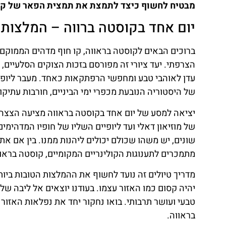
מבטיח לחשוף כיצד לתמצת את תמצית הפאר של קוס
יום אחד בקוסטה ברווה – המלצות 
ברוכים הבאים לקוסטה בראווה, קו חוף מדהים הממוקם 
הצרפתי. יעד ציורי זה מפורסם בזכות הצוקים הסלעיים, 
עדן לאוהבי טבע ומחפשי הרפתקאות כאחד. מעבר ליופי
של היסטוריה הנובעת מכפרי ימי הביניים, חורבות עתיקו
יציאה למסע של יום אחד בקוסטה בראווה מציעה הצצה מ
של מוזיאון דאלי ועד ליופיים השליו של חופיו המדהימי
שונים, יש משהו שכולם יכולים ליהנות ממנו. בין אם את
מתמכרים לתענוגות הקולינריים המקומיים, קוסטה בראוו
מדריך טיולים זה נועד לחשוף את ההמלצות הטובות ביו
יהיה קסום כמו האזור עצמו. בעודנו יוצאים אל ליבה ש
טבעי ועושר תרבותי. בואו נחקור יחד את נפלאות האזור
בראווה.