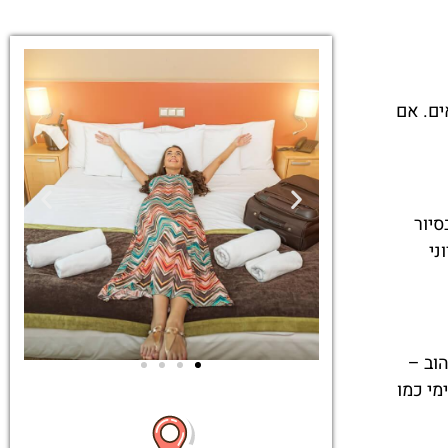
ים. אם
בסיור
ני
ם צלולים וחול זהוב –
שמציע גם ספורט ימי כמו