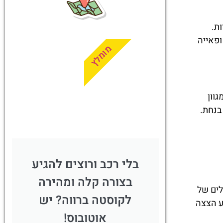
טיסות
נויות.
מציאת
ופאייה
טיסה זולה?
מומלץ
לחצו
פה!
יע מגוון
בנחת.
בלי רכב ורוצים להגיע
בצורה קלה ומהירה
תלים של
לקוסטה ברווה? יש
יאון מציע הצצה
אוטובוס!