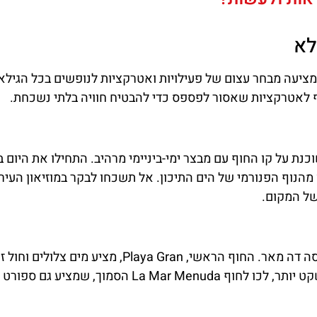
לא
ציעה מבחר עצום של פעילויות ואטרקציות לנופשים בכל הגילא
יף לאטרקציות שאסור לפספס כדי להבטיח חוויה בלתי נשכחת.
א עיירה מקסימה השוכנת על קו החוף עם מבצר ימי-ביניימי מרהיב. התחילו את היום 
הנוף הפנורמי של הים התיכון. אל תשכחו לבקר במוזיאון העירו
של המקום.
אחרי סיור במבצר, המשיכו לחופי הים היפהפיים של טוסה דה מאר. החוף הראשי, Playa Gran, מציע מי
מקום מושלם לרחצה ולשיזוף. אם אתם מחפשים חוף שקט יותר, לכו לחוף La Mar Menuda הסמוך, 