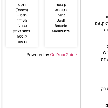
גן בוטני
רוסֵס
בקוסטה
(Roses)
ברווה:
רוזס –
ה
‪‪Jardí
העיירה
ון, עם
Botànic
הגדולה
ות
Marimurtra‬‬
ביותר בצפון
קוסטה
בראווה
לו
Powered by
GetYourGuide
יגה
 רק
ם