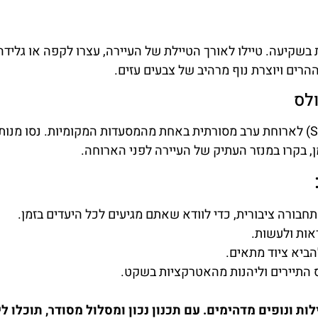
(Roses), מקום קסום לצפות בשקיעה. טיילו לאורך הטיילת של העיירה, עצרו לקפה או גל
ים ויוצרת נוף מרהיב של צבעים עזים.
חזרו לכיוון סנט פליו דה גויסולס (Sant Feliu de Guíxols) לארוחת ערב מסורתית באחת מהמסעדות המקומיות. נסו 
ן, בקרו במנזר העתיק של העיירה לפני הארוחה.
חבורה ציבורית, כדי לוודא שאתם מגיעים לכל היעדים בזמן.
ראות ולעשות.
הביא ציוד מתאים.
 התיירים וליהנות מהאטרקציות בשקט.
ת ונופים מדהימים. עם תכנון נכון ומסלול מסודר, תוכלו לי