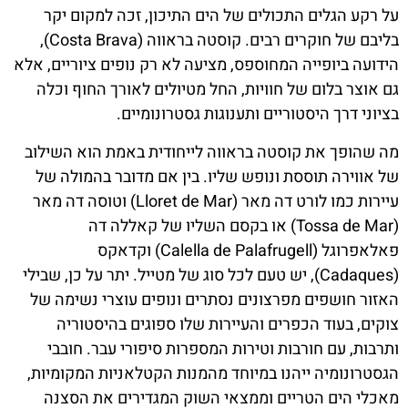
על רקע הגלים התכולים של הים התיכון, זכה למקום יקר
בליבם של חוקרים רבים. קוסטה בראווה (Costa Brava),
הידועה ביופייה המחוספס, מציעה לא רק נופים ציוריים, אלא
גם אוצר בלום של חוויות, החל מטיולים לאורך החוף וכלה
בציוני דרך היסטוריים ותענוגות גסטרונומיים.
מה שהופך את קוסטה בראווה לייחודית באמת הוא השילוב
של אווירה תוססת ונופש שליו. בין אם מדובר בהמולה של
עיירות כמו לורט דה מאר (Lloret de Mar) וטוסה דה מאר
(Tossa de Mar) או בקסם השליו של קאללה דה
פאלאפרוגל (Calella de Palafrugell) וקדאקס
(Cadaques), יש טעם לכל סוג של מטייל. יתר על כן, שבילי
האזור חושפים מפרצונים נסתרים ונופים עוצרי נשימה של
צוקים, בעוד הכפרים והעיירות שלו ספוגים בהיסטוריה
ותרבות, עם חורבות וטירות המספרות סיפורי עבר. חובבי
הגסטרונומיה ייהנו במיוחד מהמנות הקטלאניות המקומיות,
מאכלי הים הטריים וממצאי השוק המגדירים את הסצנה