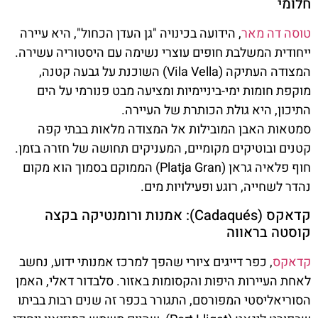
חלומי
טוסה דה מאר
, הידועה בכינויה "גן העדן הכחול", היא עיירה
ייחודית המשלבת חופים עוצרי נשימה עם היסטוריה עשירה.
המצודה העתיקה (Vila Vella) השוכנת על גבעה קטנה,
מוקפת חומות ימי-ביניימיות ומציעה מבט פנורמי על הים
התיכון, היא גולת הכותרת של העיירה.
סמטאות האבן המובילות אל המצודה מלאות בבתי קפה
קטנים ובוטיקים מקומיים, המעניקים תחושה של חזרה בזמן.
חוף פלאיה גראן (Platja Gran) הממוקם בסמוך הוא מקום
נהדר לשחייה, רוגע ופעילויות מים.
קדאקס (Cadaqués): אמנות ורומנטיקה בקצה
קוסטה בראווה
קדאקס
, כפר דייגים ציורי שהפך למרכז אמנותי ידוע, נחשב
לאחת העיירות היפות והקסומות באזור. סלבדור דאלי, האמן
הסוריאליסטי המפורסם, התגורר בכפר זה שנים רבות בביתו