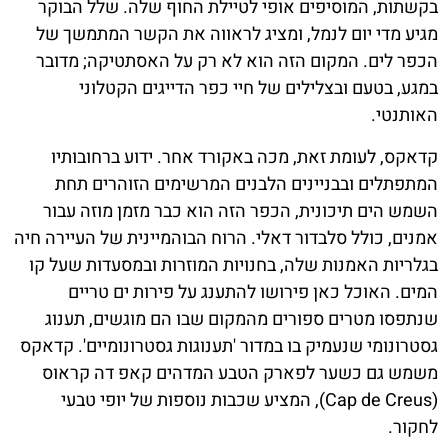
בקשתות, המוסיפים אופי לטיילת החוף שלה. שלל הבוקר
מגיע מדי יום לנמל, ומציג לראווה את הקשר המתמשך של
הכפר לים. המקום הזה הוא לא רק על האסתטיקה; מדובר
במגע, בטעם ובצלילים של חיי כפר הדייגים הקטלוני
האותנטי.
קדאקס, לעומת זאת, מכה באקורד אחר. ידוע ברחובותיו
המתפתלים ובבניינים הלבנים המרשימים הזוהרים תחת
השמש הים תיכונית, הכפר הזה הוא כבר מזמן מוזה עבור
אמנים, כולל סלבדור דאלי. הרוח הבוהמיינית של העיירה חיה
בגלריות האמנות שלה, בחנויות המוזרות ובמסעדות שעל קו
המים. האוכל כאן פירושו להתענג על פירות ים טריים
שנתפסו מטרים ספורים מהמקום שבו הם מוגשים, תענוג
גסטרונומי שנעמיק בו במדור 'תענוגות גסטרונומיים'. קדאקס
משמש גם כשער לפארק הטבע המדהים קאפ דה קראוס
(Cap de Creus), המציע שכבות נוספות של יופי טבעי
לחקור.