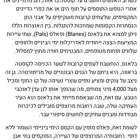
כשרוב האנשים חושבים על קוסטה בראווה, הם מדמיינים את
אתרי הנופש התוססים על חוף הים או את כפרי הדייגים
המקסימים, שלעתים קרובות משקיפים על אבני החן
הנסתרות הקסומות שמחכות להתגלות. בין האוצרות הללו
ניתן למצוא את בלאנס (Blanes) ופאלס (Pals), שתי עיירות
המציעות הצצה ייחודית לאדריכלות ימי הביניים ולחופים
שלווים ופחות מטופחים, המבטיחים חוויה מחוץ למסלול.
בלאנס, הנחשבת לעתים קרובות לשער הכניסה לקוסטה
בראווה, היא ביתם של הגנים הבוטניים של מרימורטרה. גן זה
ניצב על צוקים ומציע נופים עוצרי נשימה של קו החוף ומכיל
מעל 4,000 מיני צמחים, מה שהופך אותו לגן עדן לאוהבי
הטבע. עם זאת, מה שבאמת מייחד את בלאנס הוא העיר
העתיקה שלה, שבה רחובות מרוצפים מובילים לכיכרות
מבודדות ומבנים עתיקים לוחשים סיפורי עבר.
לעומת זאת, פאלס מזמין עם הקסם הימי ביניימי השמור ללא
דופי. רחובותיה המרוצפים של העיירה, המוקפים בתי אבן