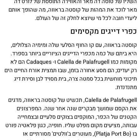
השליו של טוסה דה מאר והאווירה התוססת של לורט דה
מאר לוכד את המהות של קוסטה בראווה, מה שהופך אותם
ליעדי חובה לכל מי שיוצא לחלק זה של העולם.
כפרי דייגים מקסימים
קוסטה בראווה, עם קו החוף הסלעי שלה ומימיה הצלולים,
היא ביתם של כמה מכפרי הדייגים הציוריים ביותר בספרד.
מקומות כמו Calella de Palafrugell ו- Cadaques הם לא
רק יעדים; הם מסע אחורה בזמן, שבו תמצית אורח החיים הים
תיכוני מוחשית בכל סמטה צרה, בית מסויד לבן וסירת דיג
מתנדנדת.
Calella de Palafrugell, תכשיט של קוסטה בראווה, מדגים
את הקסם שמושך מבקרים שנה אחר שנה. המפרצונים
הקטנים של הכפר, המוקפים בצוקים סלעיים ובצמחייה
עבותה, מציעים מקום מפלט שליו. חופיה, כגון פלאטיה פורט
בו (Platja Port Bo), מעוטרים ב'וולטים' מסורתיים או