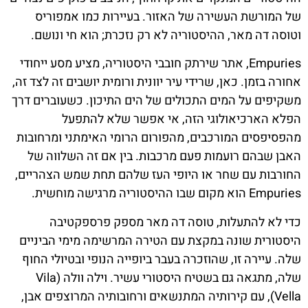
של המורשת העשירה של האזור. בעיירות כמו אמפוריס
וטוסה דה מאר, ההיסטוריה לא רק נזכרת; הוא חי ונושם.
Empuries, אתר שירתק חובבי היסטוריה, מציע מסע ייחודי
אחורה בזמן. כאן, שרידי עיר יוונית ורומית יושבים זה לצד זה,
משקיפים על המים התכולים של הים התיכון. כשעוברים דרך
הפלא הארכיאולוגי הזה, אי אפשר שלא להתפעל
מהפסיפסים המורכבים, מהפורום הרומי האימתני ומרחובות
האבן שבהם רועמות פעם מרכבות. בין אם זה השלווה של
החורבות עם שחר או היופי העז שלהם תחת שמש הצהריים,
Empuries הוא מקום שבו ההיסטוריה מרגישה מוחשית.
כדי לא להתעלות, טוסה דה מאר מספק פרספקטיבה
היסטורית שונה במקצת עם הטירה המרשימה מימי הביניים
שלה. עיירה זו, שהוזכרה בעבר ביופייה הנופי ובטיולי החוף
שלה, מתגאה גם בשטיח היסטורי עשיר. וילה וולה (Vila
Vella), עם קירותיה המתנשאים ורחובותיה המרוצפים אבן,