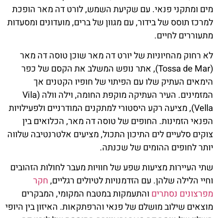
מים ומתקני פנאי. עם שקיעת השמש, לורט דה מאר הופכת
למרכז תוסס של בידור, עם מגוון של ברים, מועדונים ומסעדות
מתעוררים לחיים.
לא רחוק מהחיוניות של יורט דה מאר שוכן טוסה דה מאר
(Tossa de Mar), אתר נופש המשלב את הקסם של כפר
הימאים העתיק שלו עם הפיתוי של חופיו הקטנים אך
המזמינים. העיר העתיקה מוקפת החומה, וילה וולה (Vila
Vella), מציעה רקע היסטורי למתקנים המודרניים ולפעילויות
הפנאי הזמינות. החופים של טוסה דה מאר, הכלואים בין
צוקים סלעיים לים התיכון התכול, מציעים אלטרנטיבה שלווה
יותר לחופים ההומים של שכנתה.
שתי העיירות מציעות שפע של חוויות מעבר לחולות הזהובים
וחיי הלילה שלהן. עם הזדמנויות לטיולים רגליים,
חקר
מפרצונים נסתרים
והתעמקות במטבח המקומי, המבקרים
מוצאים שילוב מושלם של פנאי והרפתקאות. האיזון בין היופי