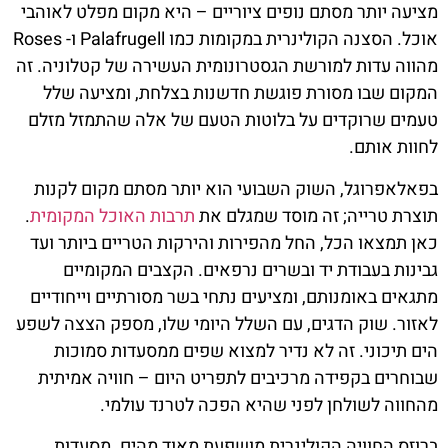
מציעה יותר מסתם נופים ציוריים – היא מקום מפלט לאוהבי
אוכל. הסצנה הקולינרית במקומות כמו Palafrugell ו- Roses
מהווה עדות למורשת הגסטרונומית העשירה של קטלוניה. זה
המקום שבו מסורת פוגשת חדשנות בצלחת, ומציעה שלל
טעמים שרוקדים על בלוטות הטעם של אלה שהתמזל מזלם
לחוות אותם.
בפאלאפרוגל, השוק השבועי הוא יותר מסתם מקום לקנות
תוצרת טרייה; זה מוסד שמגלם את
תרבות האוכל המקומית
.
כאן תמצאו הכל, החל מהפירות והירקות הטריים ביותר ועד
גבינות בעבודת יד ובשרים נרפאים. הקצבים המקומיים
מתגאים באומנותם, ומציעים נתחי בשר מסורתיים וייחודיים
לאזור. שוק הדגים, עם השלל היומי שלו, מספק הצצה לשפע
הים תיכוני. זה לא נדיר למצוא שפים ממסעדות סמוכות
שבוחרים בקפידה מרכיבים לתפריט היום – חוויה אמיתית
מהחווה לשולחן לפני שהיא הפכה לטרנד עולמי.
ברוזס החוויה הקולינרית מושפעת מאוד מהים. מסעדות