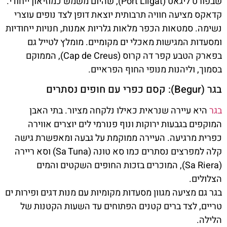
שבפורט ליגאט (Port Lligat), שהיום משמש כמוזיאון ייחודי.
קדאקס מציעה חוויה תרבותית יוצאת דופן לצד נופים עוצרי
נשימה. סמטאות הכפר מלאות גלריות אמנות, חנויות ייחודיות
ומסעדות המגישות מאכלי ים מקומיים. מומלץ לטייל גם
בפארק הטבע קפר דה קרוס (Cap de Creus), הממוקם
בסמוך, וליהנות מנופי החוף הפראיים.
בגר (Begur): קסם כפרי עם חופים נסתרים
בגר
היא עיירה שנראית כאילו נלקחה מציור. בתי האבן
המוקפים בגבעות ירוקות ונוף פנורמי לים יוצרים אווירה
כפרית מרגיעה. העיירה ממוקמת על גבעה ומאפשרת גישה
קלה למפרצים נסתרים כמו סא טונה (Sa Tuna) וסא ריירה
(Sa Riera), המוכרים בזכות החופים השקטים והמים
הצלולים.
בגר גם מציעה מגוון מסעדות מקומיות עם מנות דגים ופירות ים
טריים, לצד ברים קטנים הפתוחים עד השעות הקטנות של
הלילה.