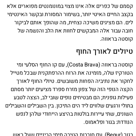
קסמם של כפרים אלה אינו מצוי במונומנטים מפוארים אלא
בקצב החיים האיטי יותר, בשימור המסורת ובקשר האינטימי
לים. הם מציגים משיכה נצחית, מה שהופך אותם לביקור
חובה עבור אלה המבקשים לחוות את הלב והנשמה של
קוסטה בראווה.
טיולים לאורך החוף
קוסטה בראווה (Costa Brava), עם קו החוף הסלעי ומי
הטורקיז שלה, מזמינה את הרוח ההרפתקנית שבכל מטייל
לחקור את נתיביה הפחות משובשים. טיולי החוף לאורך
הקצה הנופי הזה של צפון מזרח ספרד מציעים יותר מסתם
פעילות גופנית; הם מבטיחים נופים שובי לב, הצצה לטבע
בתולי ורגעים שלווים ליד הים התיכון. בין השבילים והשבילים
השונים, שתי עיירות בולטות בהיצע הייחודי שלהן לנפש
הנודדת: בגור ופלאמוס.
בגור (Begur), עם חורבות הטירה מימי הביניים שעל ראש