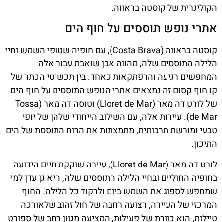
הקולינרית של קוסטה בראווה.
אתרי נופש תוססים על חוף הים
קוסטה בראווה (Costa Brava), עם חופיה שטופי השמש וחיי
הלילה התוססים שלה, מהווה אבן שואבת עבור אלה
המחפשים רגיעה והרפתקאות כאחד. בין תכשיטי הכתר של
קו חוף קסום זה נמצאים אתרי הנופש התוססים על חוף הים
של לורט דה מאר (Lloret de Mar) וטוסה דה מאר (Tossa
de Mar). עיירות אלה, עם השילוב הייחודי שלהן של יופי
טבעי ומורשת תרבותית, מתמצתות את הרוח התוססת של הים
התיכון.
לורט דה מאר (Lloret de Mar), עיירה שוקקת חיים הידועה
בחופיה החוליים ובחיי הלילה התוססים שלה, היא גן עדן למי
שמחפש לספוג את השמש ביום ולרקוד כל הלילה. החוף
המרכזי של העיירה, רצועה רחבה של חול זהוב שלאורכה
טיילות, הוא כוורת של פעילות, המציעה מגוון רחב של ספורט