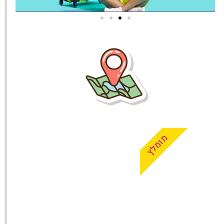
טיסות
מציאת
טיסה זולה?
לחצו
פה!
מומלץ