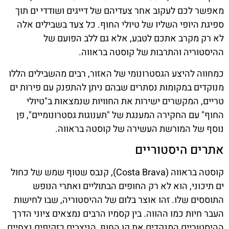
מאפשר לכם לעקוב אחר צעדיהם של דייגים ושודדי ים תוך
ספיגת היופי השליו של טיולי החוף. כל צעד בשבילים אלה
לא רק מקרב אתכם לטבע, אלא גם ללב הפועם של
ההיסטוריה והתרבות של קוסטה בראווה.
כמחווה להיצע הגסטרונומי של האזור, רבים מהשבילים הללו
מנוקדים במקומות נסתרים שבהם ניתן להתפנק עם פירות ים
טריים, המקשרים ישירות את החוויות שנמצאות ב"טיולי
החוף" עם החקירה המענגת של "תענוגות גסטרונומיים", פן
נוסף של המורשת העשירה של קוסטה בראווה.
אתרים היסטוריים
קוסטה בראווה (Costa Brava), קנבס שטוף שמש של כחול
ים תיכוני, הוא לא רק החופים הבתוליים ואתרי הנופש
התוססים שלו. זהו אוצר בלום של ההיסטוריה, שבו לחישות
העבר חיות כמו ההווה. בין קסמיו הרבים נמצאים ציוני הדרך
ההיסטוריים המנקדים את קו החוף, הניצבים כזקיפים נצחיים