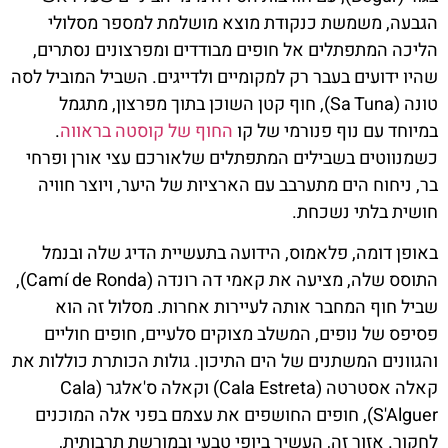
הגבעה, משמשת כנקודת מוצא מושלמת למספר מסלולי
הליכה המתפתלים אל חופים מבודדים ומפרצונים נסתרים,
שהיו ידועים בעבר רק למקומיים ולדייגים. השביל המוביל לסה
טונה (Sa Tuna), חוף קטן השוכן בתוך מפרצון, מתגמל
במיוחד עם נוף פנורמי של קו
החוף של קוסטה בראווה
.
כשמנווטים בשבילים המתפתלים שלאורכם עצי אורן ופרחי
בר, ניחוח הים מתערבב עם הארציות של היער, ויוצר חוויה
חושית בלתי נשכחת.
באופן דומה, פלאמוס, הידועה בתעשיית הדיג שלה ובנמל
התוסס שלה, מציעה את קאמי דה רונדה (Camí de Ronda),
שביל חוף המחבר אותה לעיירות אחרות. מסלול זה הוא
פסיפס של נופים, המשלב מצוקים סלעיים, חופים חוליים
והגוונים המשתנים של הים התיכון. גולות הכותרת כוללות את
קאלה אסטרטה (Cala Estreta) וקאלה ס'אלגר (Cala
S'Alguer), חופים החושפים את עצמם בפני אלה המוכנים
לחקור. אזור זה, העשיר ביופי טבעי ובמורשת תרבותית,