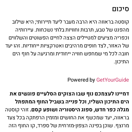
סיכום
קוסטה בראווה היא הרבה מעבר ליעד תיירותי; היא שילוב
מהפנט של טבע, תרבות וחוויות בלתי נשכחות. עיירותיה
וכפריה מציעים למטיילים הצצה לחיים הפשוטים והשלווים
של האזור, לצד חופים מרהיבים ואטרקציות ייחודיות. זהו יעד
חובה לכל מי שמחפש חוויה ייחודית ומרגיעה על חוף הים
התיכון.
Powered by
GetYourGuide
דמיינו לעצמכם נוף שבו הצוקים הסלעיים פוגשים את
הים התיכון השליו, וכל פנייה בשביל החוף המתפתל
מגלה כפר חדש, ספוג היסטוריה ושופע קסם.
זוהי קוסטה
בראווה, יעד שמכשף את החושים ומזמין הרפתקה בכל צעד
מרוצף. שוכן בפינה הצפון-מזרחית של ספרד, קו החוף הזה