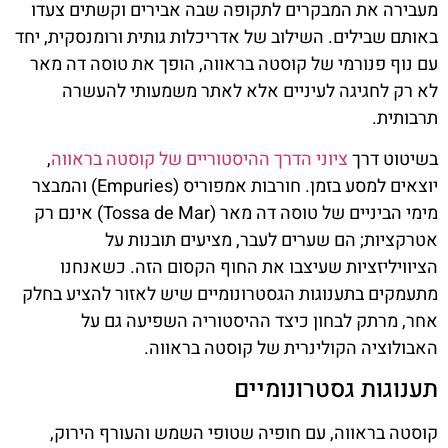
מעבירה את המבקרים לתקופה שבה אבירים וקשתים צעדו
באותם שבילים. השילוב של אדריכלות גותית ורומנסקית, יחד
עם נוף פנורמי של קוסטה בראווה, הופך את טוסה דה מאר
לא רק לחגיגה לעיניים אלא לאתר משמעותי להעשרה
תרבותית.
בשיטוט דרך
ציוני הדרך ההיסטוריים של קוסטה בראווה
,
יוצאים למסע בזמן. חורבות אמפוריס (Empuries) והמבצר
מימי הביניים של טוסה דה מאר (Tossa de Mar) אינם רק
אטרקציות; הם שערים לעבר, מציעים תובנות על
הציוויליזציות שעיצבו את החוף הקסום הזה. כשאנחנו
מתעמקים בתענוגות הגסטרונומיים שיש לאזור להציע בחלק
אחר, מרתק לבחון כיצד ההיסטוריה השפיעה גם על
האבולוציה הקולינרית של קוסטה בראווה.
תענוגות גסטרונומיים
קוסטה בראווה, עם חופיה שטופי השמש והעורף הירוק,