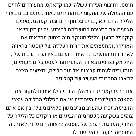
תוסס. רחובות העיירות שלה, כמו קדאקס, מתעוררים לחיים
עם ההמולה של המקומיים והתיירים כאחד, מתערבבים באוויר
הלילה החם. כאן, ברים על חוף הים ובתי קפה מקסימים
מציעים את הסביבה המושלמת להירגע עם יין מקומי או
קוקטייל מרענן. צלילי מוזיקה חיה וצחוק ממלאים את
האווירה, ומתמצתים את הרוח העליזה של קוסטה בראווה
לאחר רדת החשיכה. האזור ידוע גם באירועי התרבות שלו,
החל מקונצרטים באוויר הפתוח ועד לפסטיבלים מקומיים,
הנמשכים לעתים קרובות אל תוך הלילה, ומציעים הצצה
למארג התרבותי העשיר של קטלוניה.
אם הרפתקאותיכם במהלך היום יובילו אתכם לחקור את
הסצנה הקולינרית הייחודית או את מסלולי ההליכה עוצרי
הנשימה, זכרו שהערב מציע מגוון פלאים משלו. בין אם אתם
צופים בשקיעה מכפר מימי הביניים או רוקדים כל הלילה על
החוף, תענוגות הערב של קוסטה בראווה הם עדות לאנרגיה
התוססת ולקסם שאין שני לו.