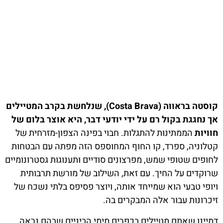
קוסטה בראווה (Costa Brava), שנלחשת בקרב המטיילים
אך נחגגת בקול רם על ידי יודעי דבר, היא אוצר בלום של
חוויות
הממתינות להתגלות. חבוי בפינה הצפון-מזרחית של
קטלוניה, ספרד, קו החוף המחוספס הזה מפתה עם הבטחות
לחופים שטופי שמש, מפרצונים סודיים ותענוגות גסטרונומיים
שרוקדים על החיך. עם זאת, השילוב של מורשת תרבותית
ויופי טבעי הוא שמייחד אותה, ויוצר פסיפס בלתי נשכח של
זיכרונות עבור אלה המבקרים בה.
דמיינו שאתם מטיילים בכפרים מימי הביניים שבהם נראה