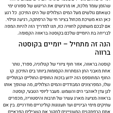
שהזמן עומד מלכת, או מרגישים את הריגוש של ספורט ימי
כשאתם גולשים מעל המים הצלולים של הים התיכון. כל רגע
כאן הוא משיכת מכחול בציור חי של הרפתקה, רגיעה וגילוי.
אם לבכם משתוקק לחוויה כזו, תנו למדריך הזה להיות המפה
לבריחה בת היומיים שלכם בקוסטה בראווה הקסומה.
הנה זה מתחיל – יומיים בקוסטה
ברווה
קוסטה בראווה, אזור חוף ציורי של קטלוניה, ספרד, נותר
אחת מאבני החן הנסתרות הקסומות ביותר בים התיכון. קו
החוף המחוספס הזה ידוע בזכות החופים החוליים הבתוליים
שלו, המפרצונים המבודדים והמים הצלולים, מה שהופך אותו
לגן עדן לאוהבי הים והשמש. מעבר ליופי הטבעי, קוסטה
בראווה מציעה מארג עשיר של תרבות והיסטוריה, מכפרים
עתיקים מימי הביניים ועד תענוגות קולינריים מודרניים. בין אם
אתם הרפתקנים המעוניינים לחקור את השבילים הפראיים