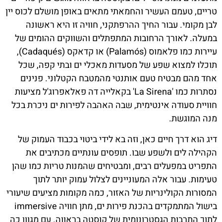
טריים, טעמם העשיר והחמאתי מתאים באופן מושלם לכוס יין
לבן מקומי. עבור החיך ההרפתקני, חוויה זו היא ראשונה
במעלה. לאורך הרחובות המתפתלים והשווקים ההומים של
עיירות כמו פלאמוס (Palamós) או קדאקס (Cadaqués),
תוכלו למצוא שפע של מסעדות מאכלי ים ובתי קפה, שכל
אחד מהם מבטיח טעם אותנטי מהמטבח הקטלוני. פנינים
נסתרות כמו 'La Sirena' בקאלייה דה פאלאפרוג'ל מציעות
חוויית סעודה אינטימית, שבה האהבה לפירות ים ניכרת בכל
מנה המוגשת.
דיג הוא דרך חיים כאן, וזה בא לידי ביטוי בכבוד העמוק של
הקהילה לים ולשפע שבו. תופסים עונתיים מכתיבים את
התפריט במפעלים רבים, ומבטיחים שהמנות טריות כמו שהן
טעימות. עבור אלה המעוניינים לצלול עמוק יותר לתוך
המסורות הקולינריות של האזור, כמה מקומות מציעים שיעורי
בישול המתמקדים בהכנת פירות ים, מתן חוויה immersive
לתוך התרבות הגסטרונומית של קוסטה בראווה. עם מגוון כה