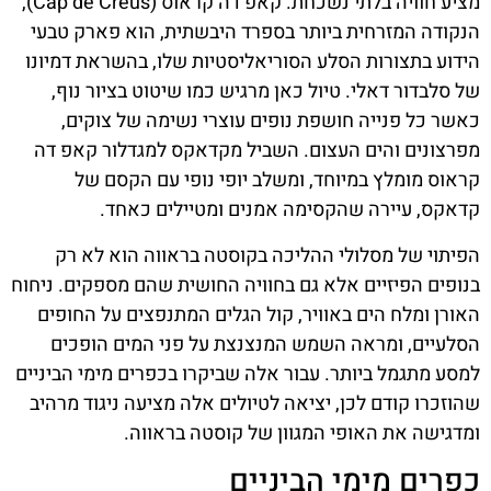
מציע חוויה בלתי נשכחת. קאפ דה קראוס (Cap de Creus),
הנקודה המזרחית ביותר בספרד היבשתית, הוא פארק טבעי
הידוע בתצורות הסלע הסוריאליסטיות שלו, בהשראת דמיונו
של סלבדור דאלי. טיול כאן מרגיש כמו שיטוט בציור נוף,
כאשר כל פנייה חושפת נופים עוצרי נשימה של צוקים,
מפרצונים והים העצום. השביל מקדאקס למגדלור קאפ דה
קראוס מומלץ במיוחד, ומשלב יופי נופי עם הקסם של
קדאקס, עיירה שהקסימה אמנים ומטיילים כאחד.
הפיתוי של מסלולי ההליכה בקוסטה בראווה הוא לא רק
בנופים הפיזיים אלא גם בחוויה החושית שהם מספקים. ניחוח
האורן ומלח הים באוויר, קול הגלים המתנפצים על החופים
הסלעיים, ומראה השמש המנצנצת על פני המים הופכים
למסע מתגמל ביותר. עבור אלה שביקרו בכפרים מימי הביניים
שהוזכרו קודם לכן, יציאה לטיולים אלה מציעה ניגוד מרהיב
ומדגישה את האופי המגוון של קוסטה בראווה.
כפרים מימי הביניים