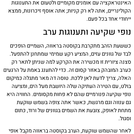
האינטראקציה עם אומנים מקומיים ולטעום את התענוגות
הקולינריים, אתה לא רק קניות; אתה אוסף זיכרונות, ממצא
ייחודי אחד בכל פעם.
נופי שקיעה ותענוגות ערב
כששעת הזהב מתקרבת בקוסטה בראווה, השמיים הופכים
לבד של גוונים עזים, המציע רקע שמימי שמתחנן להתפעל.
סצנה ציורית זו מכשירה את הקרקע למה שניתן לתאר רק
כערב המובהק באזור קסום זה. כדי להתענג באמת על הרגעים
האלה, צריך לדעת לאן ללכת. טוסה דה מאר מתגלה כמיקום
בולט, עם הטירה העתיקה שלה היושבת מעל הים, ומציעה
נופי שקיעה פנורמיים שהם לא פחות מקסומים. החוויה היא
גם ענווה וגם מרגשת, כאשר אתה צופה בשמש שוקעת
מתחת לאופק, צובעת את השמים בגוונים של ורוד, כתום
וסגול.
לאחר שהשמש שוקעת, הערב בקוסטה בראווה מקבל אופי