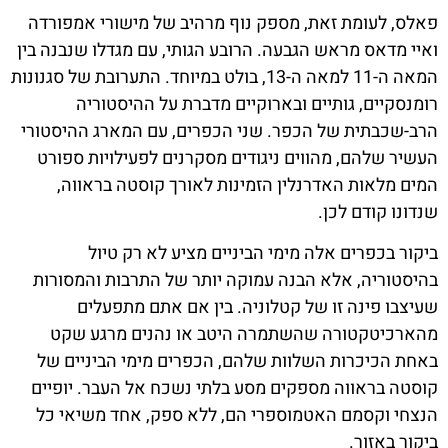
פאלס, לעומת זאת, מספק נוף מרהיב של מישורי אמפורדה
ואיי מדאס מראש הגבעה. הרובע הגותי, עם מגדלו שנבנה בין
המאה ה-11 למאה ה-13, בולט במיוחד. התערובת של סגנונות
רומנסקיים, גותיים ובארוקיים מדברת על ההיסטוריה
הרב-שכבתית של הכפר. שני הכפרים, עם המארג ההיסטורי
העשיר שלהם, מהווים ניגודים מסקרנים לפעילויות ספורט
המים מלאות האדרנלין הזמינות לאורך קוסטה בראווה,
שנדונו קודם לכן.
ביקור בכפרים אלה מימי הביניים מציע לא רק טיול
בהיסטוריה, אלא הבנה עמוקה יותר של התרבות והמסורות
שעיצבו פינה זו של קטלוניה. בין אם אתם מתפעלים
מהארכיטקטורה שהשתמרה היטב או נהנים מרגע שקט
באחת הכיכרות השלוות שלהם, הכפרים מימי הביניים של
קוסטה בראווה מספקים מסע בלתי נשכח אל העבר. יופיים
הנצחי וקסמם האטמוספרי הם, ללא ספק, אחד משיאי כל
ביקור באזור.