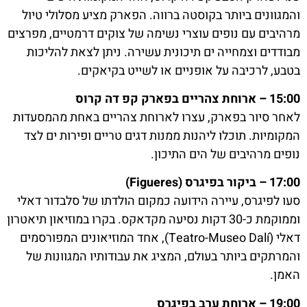
והמגוונים ביותר בקוסטה ברווה. הפארק מציע מסלולי טיול
מרהיבים עם נופים עוצרי נשימה של צוקים דרמטיים, מפרצים
מבודדים וצמחייה ים תיכונית עשירה. ניתן לצאת להליכות
בטבע, לרכיבה על אופניים או לשייט בקיאקים.
15:00 – ארוחת צהריים בפארק קפ דה קרוס
לאחר סיור בפארק, עצרו לארוחת צהריים באחת מהמסעדות
המקומיות. תוכלו ליהנות ממנות דגים טריים ופירות ים לצד
נופים מרהיבים של הים התיכון.
17:00 – ביקור בפיגרס (Figueres)
סעו לפיגרס, עיירה הידועה כמקום הולדתו של סלבדור דאלי
וממוקמת כ-30 דקות נסיעה מקדאקס. בקרו במוזיאון תיאטרון
דאלי (Teatro-Museo Dalí), אחד המוזיאונים המפורסמים
והמרתקים ביותר בעולם, המציג את עבודותיו המגוונות של
האמן.
19:00 – ארוחת ערב בפיגרס