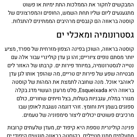
המבקשים לחקור את הממלכות התת ימיות או פשוט
מתגעגעים ליום שליו תחת השמש, החופים והמפרצונים של
קוסטה בראווה הם קנבסים מרהיבים הממתינים להתגלות.
גסטרונומיה ומאכלי ים
קוסטה בראווה, השוכן בפינה הצפון-מזרחית של ספרד, מציע
יותר מסתם נופים ציוריים; זהו גן עדן קולינרי עבור אלה עם
נטייה לגסטרונומיה, במיוחד פירות ים. קרבתו של האזור לים
מבטיחה שפע של פירות ים טריים, מה שהופך אותו לגן עדן
לאוהבי אוכל. מנה שחובה לתמצת את המהות של קוסטה
בראווה היא Esqueixada, סלט מרענן העשוי מדג בקלה
מגורר במלח, עגבניות בשלות, בצל וזיתים שחורים, כולם
ספוגים בשמן זית וחומץ. זוהי דוגמה נשגבת לאופן שבו
מרכיבים פשוטים יכולים ליצור סימפוניה של טעמים.
פנינה קולינרית נוספת היא קיפוד ים, מעדן שלעתים קרובות
מתעלמים ממנו מטיילים. בקוסטה בראווה מוגשים קיפודי ים