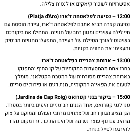
אפשרויות לשכור קיאקים או לנסות צלילה.
12:00 – נסיעה לפלאטחה ד'ארו (Platja d'Aro)
נסיעה קצרה תביא אתכם לפלאטחה ד'ארו, עיירה תוססת עם
חיי לילה עשירים ומגוון רחב של חנויות. התחילו את ביקורכם
בשיטוט לאורך הטיילת של העיירה, התפעלו מחנויות הבוטיק
והעצימו את החוויה בקניות.
13:00 – ארוחת צהריים בפלאטחה ד'ארו
בחרו אחת מהמסעדות המקומיות על קו החוף והתפנקו
בארוחת צהריים מסורתית של המטבח הקטלאני. מומלץ
לטעום את הפאייה המקומית, מנת דגים או פירות ים טריים.
15:00 – ביקור בגני קפרואס (Jardins de Cap Roig)
פנו לגני קפרואס, אחד הגנים הבוטניים היפים ביותר בספרד.
הגן מציע מגוון רחב של צמחים מרחבי העולם וממוקם על צוק
מרהיב עם נוף עוצר נשימה של הים התיכון. זהו מקום נהדר
להירגע ולטייל בנחת.