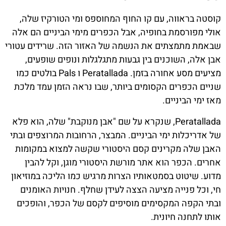
קוסטה בראווה, עם קו החוף המחוספס ומי הטורקיז שלה,
אולי מפורסמת בחופיה, אבל הכפרים מימי הביניים הם אלה
שבאמת מתמצתים את הנשמה של האזור הזה. שרידים עטורי
אבן אלה, השוכנים בין גבעות מתגלגלות ונופים שופעים,
מציעים מסע אחורה בזמן. Peratallada ו Pals בולטים כמו
שניים הכפרים הקסומים ביותר, שבו נראה הזמן עמד מלכת
מאז ימי הביניים.
Peratallada, שנקרא על שם "אבן מנוקבת" שלה, הוא פלא
של אדריכלות ימי הביניים. המבצר, הרחובות המרוצפים ובתי
האבן שלה מקרינים קסם היסטורי שקשה למצוא במקומות
אחרים. הכפר הוא אתר מורשת היסטורי מוגן, וקל להבין
מדוע. שיטוט בסמטאותיו הצרות מרגיש כמו הליכה במוזיאון
חי, וכל פנייה מציעה הצצה לעידן שחלף. חנויות האומנים
ובתי הקפה המקסימים מוסיפים לקסם של הכפר, והופכים
אותו לתחנה חיונית.