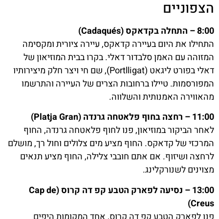
הצפוניים
8:00 – התחלה בקדאקס (Cadaqués)
התחילו את היום בעיירה קדאקס, עיירה ציורית ומקסימה
המזוהה עם האמן סלבדור דאלי. בקרו בבית המוזיאון של
דאלי בפורט ליגאט (Portlligat), שם חי ויצר חלק מיצירותיו
המפורסמות. טיילו ברחובות הצרים של העיירה והתרשמו
מהאווירה האמנותית והשלווה.
11:00 – רחצה בחוף פלאטחה גרנדה (Platja Gran)
לאחר הביקור במוזיאון, פנו לחוף פלאטחה גרנדה, החוף
המרכזי של קדאקס. החוף מציע מים צלולים וחול רך, מושלם
לרחצה ושיזוף. אם אתם חובבי צלילה, החוף מציע תנאים
מצוינים לשנורקלינג.
13:00 – נסיעה לפארק הטבע קפ דה קרוס (Cap de
Creus)
פנו לפארק הטבע קפ דה קרוס, אחד המקומות היפים