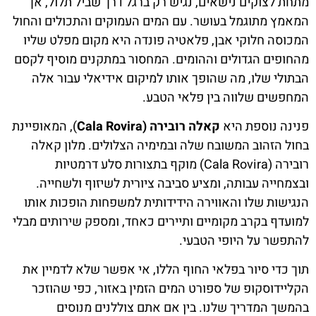
מתחת לצוקים נישאים, נגיש רק ברגל דרך שביל תלול, אך
המאמץ מתוגמל בעושר. עם המים העמוקים והתכולים והחול
המכוסה חלוקי אבן, פלאטיה פונדה היא מקום מפלט שליו
מהחופים הגדולים וההומים. המחסור במתקנים מוסיף לקסם
הבתולי שלו, מה שהופך אותו למיקום אידיאלי עבור אלה
המחפשים שלווה בין פלאי הטבע.
פנינה נוספת היא
קאלה רובירה (Cala Rovira
), המאופיינת
בחול הזהוב המשובח שלה ובמימיה הצלולים. מלון קאלה
רובירה (Cala Rovira) מוקף בתצורות סלע דרמטיות
ובצמחייה עבותה, ומציע סביבה ציורית לשיזוף ולשחייה.
הנגישות שלו והאווירה הידידותית למשפחות הופכות אותו
למועדף בקרב מקומיים ותיירים כאחד, ומספק שירותים מבלי
להתפשר על היופי הטבעי.
תוך כדי סיור בפלאי החוף הללו, אי אפשר שלא לדמיין את
הקליידוסקופ של ספורט המים הזמין באזור, כפי שהוזכר
בהמשך המדריך שלנו. בין אם אתם צוללנים מנוסים