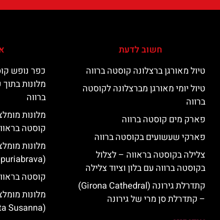
חשוב לדעת
אי
טיול מאורגן ברצלונה קוסטה ברווה
כפר נופש קוס
מלונות בתוך 
טיול יומי מאורגן מברצלונה לקוסטה
ברווה
ברווה
פארק מים קוסטה ברווה
קוסטה בראוו
פארקי שעשועים בקוסטה ברווה
מלונות מומלצ
צלילה בקוסטה בראווה – לצלול
(Empuriabrava)
בקוסטה ברווה עם בלון וציוד צלילה
קוסטה בראווה
קתדרלת גירונה (Girona Cathedral)
מלונות מומלצ
– קתדרלת סן מרי של גירונה
(Santa Susanna)