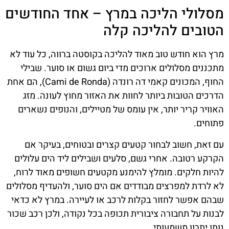
מסלולי הליכה במרץ – אחד החודשים
הטובים להליכה קלה
מרץ הוא חודש טוב מאוד להליכה בקוסטה ברווה, כל עוד לא
מתכננים מסלולים ארוכים מדי ביום גשום או סוער. שבילי
החוף, המכונים קאמי דה רונדה (Cami de Ronda), הם אחת
הדרכים הטובות ביותר לחוות את האזור מחוץ לעונה. מזג
האוויר קריר יותר, אין עומס של מטיילים, והנופים נשארים
פתוחים.
עם זאת, חשוב לבחור קטעים קצרים ובטוחים, בעיקר אם
הקרקע רטובה. אחרי גשם, סלעים ושבילים ליד הים עלולים
להיות חלקים. מומלץ להימנע מקטעים חשופים מאוד לרוח,
לא לרדת למפרצים מבודדים אם הים סוער, ולהעדיף מסלולים
שבהם אפשר לחזור בקלות לרכב או לעיירה. במרץ לא כדאי
לבנות על תחבורה ציבורית תכופה בכל נקודה, ולכן רכב שכור
נותן יתרון משמעותי.