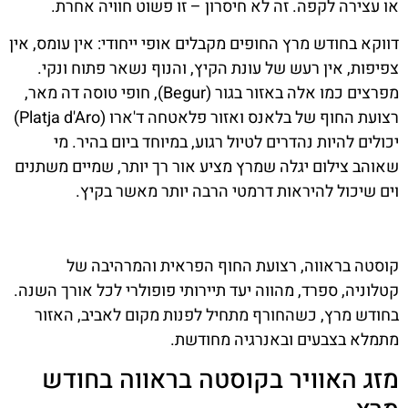
או עצירה לקפה. זה לא חיסרון – זו פשוט חוויה אחרת.
דווקא בחודש מרץ החופים מקבלים אופי ייחודי: אין עומס, אין
צפיפות, אין רעש של עונת הקיץ, והנוף נשאר פתוח ונקי.
מפרצים כמו אלה באזור בגור (Begur), חופי טוסה דה מאר,
רצועת החוף של בלאנס ואזור פלאטחה ד'ארו (Platja d'Aro)
יכולים להיות נהדרים לטיול רגוע, במיוחד ביום בהיר. מי
שאוהב צילום יגלה שמרץ מציע אור רך יותר, שמיים משתנים
וים שיכול להיראות דרמטי הרבה יותר מאשר בקיץ.
קוסטה בראווה, רצועת החוף הפראית והמרהיבה של
קטלוניה, ספרד, מהווה יעד תיירותי פופולרי לכל אורך השנה.
בחודש מרץ, כשהחורף מתחיל לפנות מקום לאביב, האזור
מתמלא בצבעים ובאנרגיה מחודשת.
מזג האוויר בקוסטה בראווה בחודש