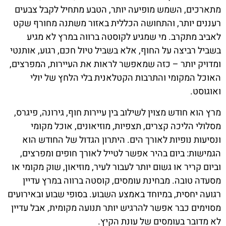
מתארכים, השמש מופיעה יותר, הטבע מתחיל לקבל צבעים
רעננים יותר, והתחושה הכללית באזור משתנה מחורף שקט
לאביב מתקרב. מי שמגיע לקוסטה ברווה במרץ לא מגיע
בשביל רביצה על החוף, אלא בשביל טיול חכם, רגוע, אותנטי
ומדויק יותר – כזה שמאפשר לראות את העיירות, המפרצים,
האוכל המקומי והתרבות הקטלאנית בלי הלחץ של יולי
ואוגוסט.
מרץ הוא חודש מצוין לשילוב בין עיירות חוף, גירונה, פיגרס,
מסלולי הליכה קצרים, תצפיות, מוזיאונים, אוכל מקומי
ונסיעות נופיות לאורך הים. היתרון הגדול של החודש הוא
הגמישות: ביום בהיר אפשר לטייל לאורך חופים ומפרצים,
וביום קריר או גשום יותר לעבור לעיר, מוזיאון, שוק מקומי או
מסעדה טובה. מבחינת עומסים, קוסטה ברווה במרץ עדיין
רגועה יחסית, במיוחד באמצע השבוע. בסופי שבוע ובאירועים
מסוימים כבר אפשר להרגיש יותר תנועה מקומית, אבל עדיין
לא מדובר בעומסים של עונת הקיץ.