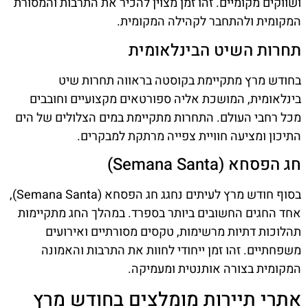
ושווקים מקומיים. זהו זמן מצוין להכיר את התרבות והמסורת
המקומית ולהתחבר לקהילה המקומית.
תחרות השיט הבינלאומית
בחודש מרץ מתקיימת בקוסטה בראווה תחרות שיט
בינלאומית, המושכת אליה ספורטאים מקצועיים וחובבים
מכל רחבי העולם. התחרות מתקיימת במים הצלולים של הים
התיכון ומציעה חוויית צפייה מרתקת למבקרים.
חג הפסחא (Semana Santa)
בסוף חודש מרץ לעיתים נחגג חג הפסחא (Semana Santa),
אחד החגים החשובים ביותר בספרד. במהלך החג מתקיימות
תהלוכות דתיות מרשימות, טקסים מסורתיים ואירועים
משפחתיים. זהו זמן ייחודי לחוות את התרבות והאמונה
המקומית בצורה אותנטית ומעמיקה.
אתרי תיירות מומלצים בחודש מרץ