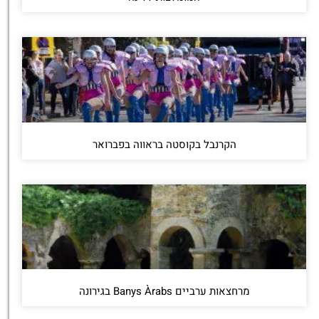
הקרנבל בקוסטה בראווה בפברואר
מרחצאות ערביים Banys Àrabs בגירונה