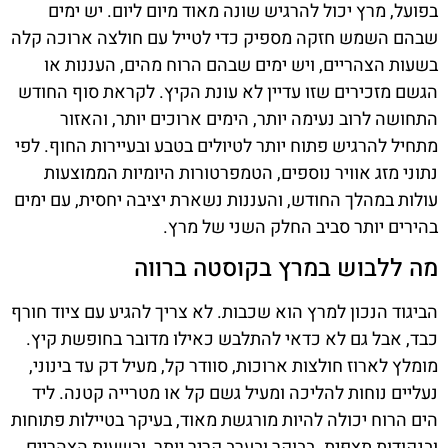
בפועל, מרץ יכול להרגיש שונה מאוד מיום ליום. יש ימים
שבהם השמש חזקה מספיק כדי לטייל עם חולצה ארוכה קלה
בשעות הצהריים, ויש ימים שבהם הרוח מהים, העננות או
הגשם מזכירים שזו עדיין לא עונת הקיץ. לקראת סוף החודש
התחושה לרוב נעימה יותר, הימים ארוכים יותר, והאזור
מתחיל להרגיש פתוח יותר לטיולים בטבע ובעיירות החוף. לפי
נתוני מזג אוויר נוספים, הטמפרטורות היומיות הממוצעות
עולות במהלך החודש, והעננות נשארת יציבה יחסית, עם ימים
בהירים יותר סביב החלק השני של מרץ.
מה ללבוש במרץ בקוסטה ברווה
הביגוד הנכון למרץ הוא שכבות. לא צריך להגיע עם ציוד חורף
כבד, אבל גם לא כדאי להתלבש כאילו מדובר בחופשת קיץ.
מומלץ לארוז חולצות ארוכות, סוודר קל, מעיל דק עד בינוני,
נעליים נוחות להליכה ומעיל גשם קל או מטרייה קטנה. ליד
הים הרוח יכולה להיות מורגשת מאוד, בעיקר בטיילות פתוחות
ובנקודות תצפית. בבוקר ובערב קריר יותר, ובשעות הצהריים,