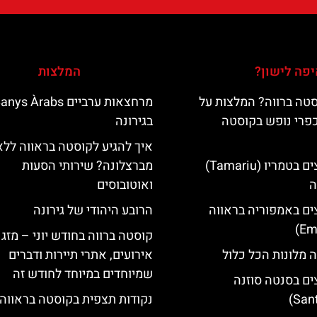
פה לישון?
המלצות
טה ברווה? המלצות על
מרחצאות ערביים nys Àrabs
כפרי נופש בקוסטה
בגירונה
איך להגיע לקוסטה בראווה ללא
מלונות מומלצים בטמריו (Tamariu)
מברצלונה? שירותי הסעות
ה
ואוטובוסים
ים באמפוריה בראווה
הרובע היהודי של גירונה
קוסטה ברווה בחודש יוני – מזג א
 מלונות הכל כלול
אירועים, אתרי תיירות ודברים
שמיוחדים במיוחד לחודש זה
ים בסנטה סוזנה
נקודות תצפית בקוסטה בראווה