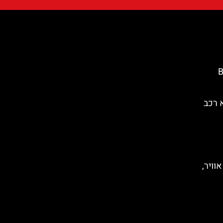
Ba
 רכב
וויר,