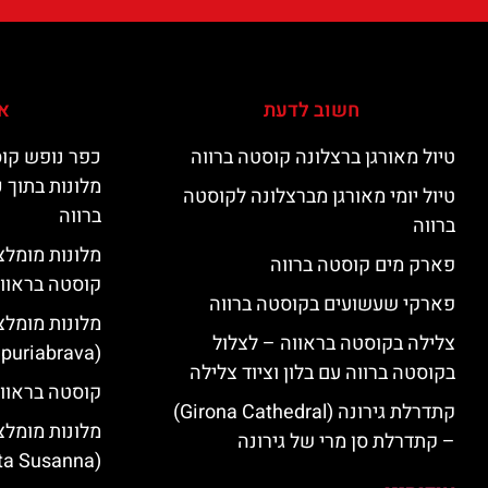
חשוב לדעת
אי
טיול מאורגן ברצלונה קוסטה ברווה
כפר נופש קוס
מלונות בתוך 
טיול יומי מאורגן מברצלונה לקוסטה
ברווה
ברווה
פארק מים קוסטה ברווה
קוסטה בראוו
פארקי שעשועים בקוסטה ברווה
מלונות מומלצ
צלילה בקוסטה בראווה – לצלול
(Empuriabrava)
בקוסטה ברווה עם בלון וציוד צלילה
קוסטה בראווה
קתדרלת גירונה (Girona Cathedral)
מלונות מומלצ
– קתדרלת סן מרי של גירונה
(Santa Susanna)