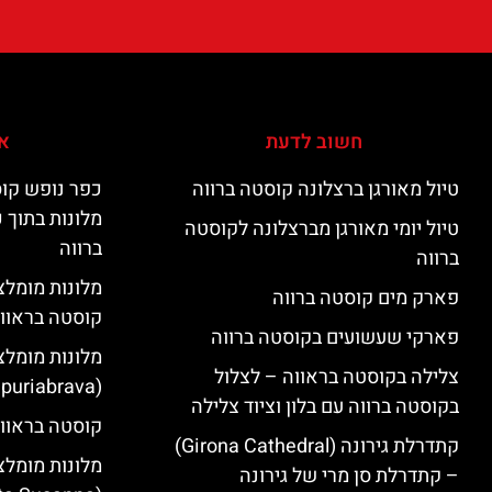
חשוב לדעת
אי
טיול מאורגן ברצלונה קוסטה ברווה
כפר נופש קוס
מלונות בתוך 
טיול יומי מאורגן מברצלונה לקוסטה
ברווה
ברווה
פארק מים קוסטה ברווה
קוסטה בראוו
פארקי שעשועים בקוסטה ברווה
מלונות מומלצ
צלילה בקוסטה בראווה – לצלול
(Empuriabrava)
בקוסטה ברווה עם בלון וציוד צלילה
קוסטה בראווה
קתדרלת גירונה (Girona Cathedral)
מלונות מומלצ
– קתדרלת סן מרי של גירונה