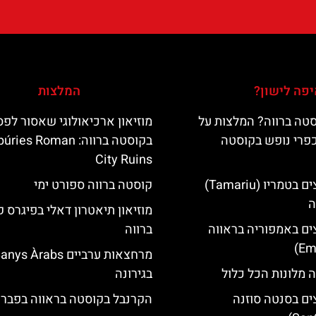
פה לישון?
המלצות
טה ברווה? המלצות על
מוזיאון ארכיאולוגי שאסור לפ
כפרי נופש בקוסטה
בקוסטה ברווה: es Roman
City Ruins
מלונות מומלצים בטמריו (Tamariu)
קוסטה ברווה ספורט ימי
ה
מוזיאון תיאטרון דאלי בפיגרס 
ים באמפוריה בראווה
ברווה
מרחצאות ערביים nys Àrabs
 מלונות הכל כלול
בגירונה
ים בסנטה סוזנה
הקרנבל בקוסטה בראווה בפברו