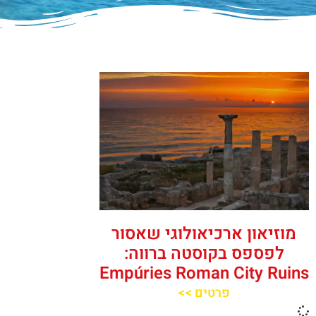
מוזיאון ארכיאולוגי שאסור
לפספס בקוסטה ברווה:
Empúries Roman City Ruins
פרטים >>