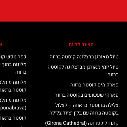
חשוב לדעת
אי
טיול מאורגן ברצלונה קוסטה ברווה
כפר נופש קוס
מלונות בתוך 
טיול יומי מאורגן מברצלונה לקוסטה
ברווה
ברווה
פארק מים קוסטה ברווה
קוסטה בראוו
פארקי שעשועים בקוסטה ברווה
מלונות מומלצ
צלילה בקוסטה בראווה – לצלול
(Empuriabrava)
בקוסטה ברווה עם בלון וציוד צלילה
קוסטה בראווה
קתדרלת גירונה (Girona Cathedral)