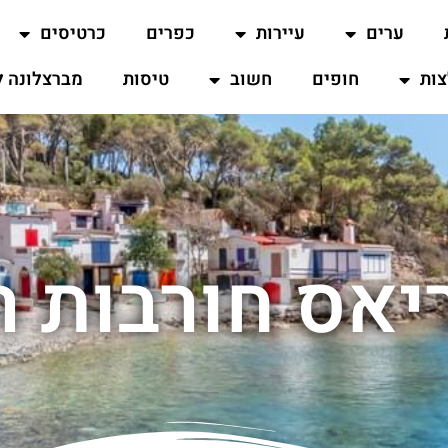
ערים
עיירות
כפרים
כרטיסים
ות
חופים
חשוב
טיסות
מברצלונה ל
אס חורבות ר