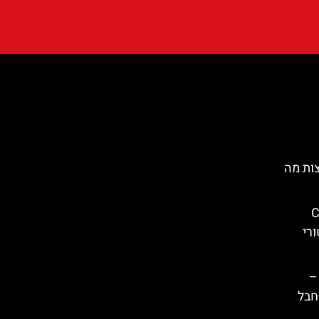
ות מה
Cas
סטורי
–
 חבל