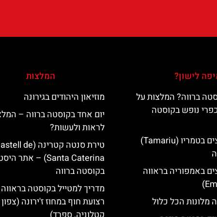
פה לישון?
המלצות
טה ברווה? המלצות על
מוזיאון היהודים בגירונה
כפרי נופש בקוסטה
יום אחד בקוסטה ברווה – המלצ
לראות ולעשות?
מלונות מומלצים בטמריו (Tamariu)
טירת סנטה קטרינה (tell de
ה
Santa Caterina) – אתר הי
ים באמפוריה בראווה
בקוסטה ברווה
מדריך למטייל בקוסטה בראווה 
 מלונות הכל כלול
רצועת חוף במחוז ז'ירונה (צפון
קטלוניה, ספרד)