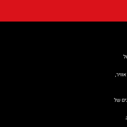
ל
וויר,
הדייגים של