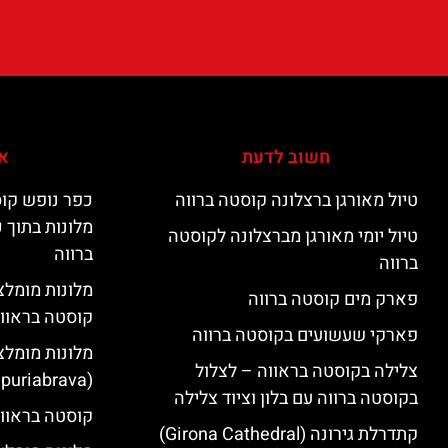
חשוב לדעת
אי
טיול מאורגן ברצלונה קוסטה ברווה
כפר נופש קוס
מלונות בתוך 
טיול יומי מאורגן מברצלונה לקוסטה
ברווה
ברווה
פארק מים קוסטה ברווה
קוסטה בראוו
פארקי שעשועים בקוסטה ברווה
מלונות מומלצ
צלילה בקוסטה בראווה – לצלול
(Empuriabrava)
בקוסטה ברווה עם בלון וציוד צלילה
קוסטה בראווה
קתדרלת גירונה (Girona Cathedral)