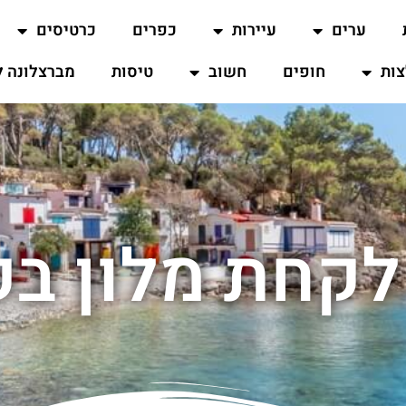
ערים
עיירות
כפרים
כרטיסים
ות
חופים
חשוב
טיסות
מברצלונה ל
 לקחת מלון בק