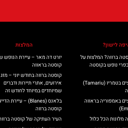
פה לישון?
המלצות
טה ברווה? המלצות על
יורט דה מאר – עיירת הנופש ש
כפרי נופש בקוסטה
קוסטה בראווה
קוסטה ברווה בחודש יוני – מזג א
מלונות מומלצים בטמריו (Tamariu)
אירועים, אתרי תיירות ודברים
ה
שמיוחדים במיוחד לחודש זה
ים באמפוריה בראווה
בלאנס (Blanes) – עיירת 
קוסטה ברווה
 מלונות הכל כלול
העיר העתיקה של קוסטה ברווה