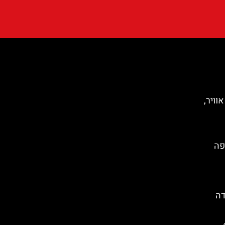
וויר,
פה
דה