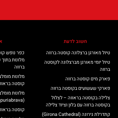
חשוב לדעת
אי
טיול מאורגן ברצלונה קוסטה ברווה
כפר נופש קוס
מלונות בתוך 
טיול יומי מאורגן מברצלונה לקוסטה
ברווה
ברווה
פארק מים קוסטה ברווה
קוסטה בראוו
פארקי שעשועים בקוסטה ברווה
מלונות מומלצ
צלילה בקוסטה בראווה – לצלול
(Empuriabrava)
בקוסטה ברווה עם בלון וציוד צלילה
קוסטה בראווה
קתדרלת גירונה (Girona Cathedral)