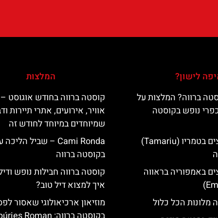
פה לישון?
המלצות
טה ברווה? המלצות על
קוסטה ברווה בחודש אוגוסט – 
כפרי נופש בקוסטה
אוויר, אירועים, אתרי תיירות וד
שמיוחדים במיוחד לחודש זה
מלונות מומלצים בטמריו (Tamariu)
‪‪Cami Ronda‬‬ – שביל הליכ
ה
בקוסטה ברווה
ים באמפוריה בראווה
קוסטה ברווה חבילות נופש ודיל
איך למצוא דיל טוב?
 מלונות הכל כלול
מוזיאון ארכיאולוגי שאסור לפ
בקוסטה ברווה: es Roman