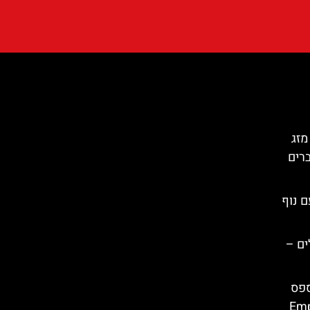
מזג
ברים
ה עם נוף
ים –
ספס
Empúri