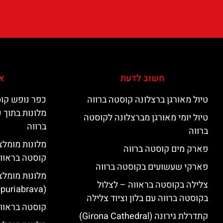
חשוב לדעת
אי
טיול מאורגן ברצלונה קוסטה ברווה
כפר נופש קוס
מלונות בתוך 
טיול יומי מאורגן מברצלונה לקוסטה
ברווה
ברווה
פארק מים קוסטה ברווה
קוסטה בראוו
פארקי שעשועים בקוסטה ברווה
מלונות מומלצ
צלילה בקוסטה בראווה – לצלול
(Empuriabrava)
בקוסטה ברווה עם בלון וציוד צלילה
קוסטה בראווה
קתדרלת גירונה (Girona Cathedral)