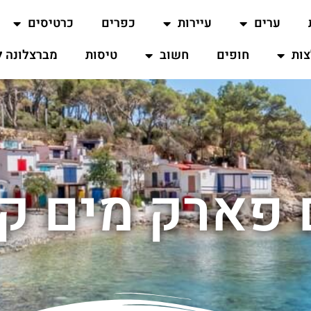
ערים
עיירות
כפרים
כרטיסים
ות
חופים
חשוב
טיסות
מברצלונה ל
 פארק מים ק