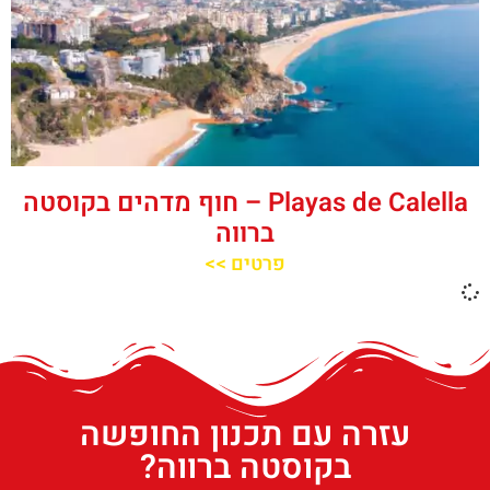
‪‪Playas de Calella‬‬ – חוף מדהים בקוסטה
ברווה
פרטים >>
עזרה עם תכנון החופשה
בקוסטה ברווה?