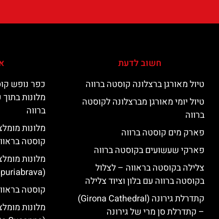
חשוב לדעת
אי
טיול מאורגן ברצלונה קוסטה ברווה
כפר נופש קוס
מלונות בתוך 
טיול יומי מאורגן מברצלונה לקוסטה
ברווה
ברווה
פארק מים קוסטה ברווה
קוסטה בראוו
פארקי שעשועים בקוסטה ברווה
מלונות מומלצ
צלילה בקוסטה בראווה – לצלול
(Empuriabrava)
בקוסטה ברווה עם בלון וציוד צלילה
קוסטה בראווה
קתדרלת גירונה (Girona Cathedral)
מלונות מומלצ
– קתדרלת סן מרי של גירונה