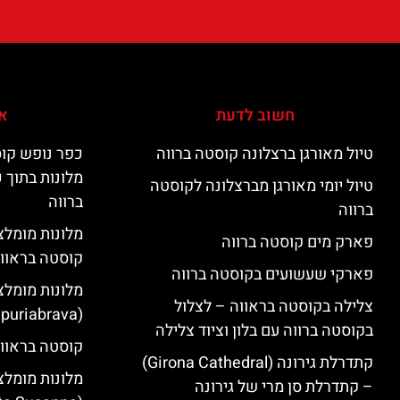
חשוב לדעת
אי
טיול מאורגן ברצלונה קוסטה ברווה
כפר נופש קוס
מלונות בתוך 
טיול יומי מאורגן מברצלונה לקוסטה
ברווה
ברווה
פארק מים קוסטה ברווה
קוסטה בראוו
פארקי שעשועים בקוסטה ברווה
מלונות מומלצ
צלילה בקוסטה בראווה – לצלול
(Empuriabrava)
בקוסטה ברווה עם בלון וציוד צלילה
קוסטה בראווה
קתדרלת גירונה (Girona Cathedral)
מלונות מומלצ
– קתדרלת סן מרי של גירונה