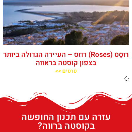
רוסֵס (Roses) רוזס – העיירה הגדולה ביותר
בצפון קוסטה בראווה
פרטים >>
עזרה עם תכנון החופשה
בקוסטה ברווה?