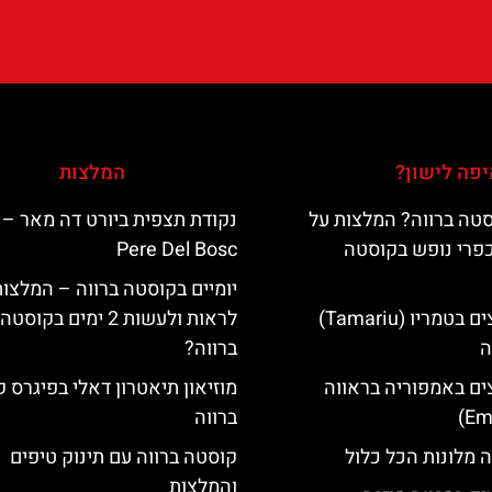
פה לישון?
המלצות
טה ברווה? המלצות על
כפרי נופש בקוסטה
Pere Del Bosc
יומיים בקוסטה ברווה – המלצו
מלונות מומלצים בטמריו (Tamariu)
לראות ולעשות 2 ימים בקוסטה
ה
ברווה?
ים באמפוריה בראווה
מוזיאון תיאטרון דאלי בפיגרס 
ברווה
 מלונות הכל כלול
קוסטה ברווה עם תינוק טיפים
והמלצות