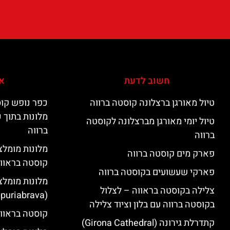
חשוב לדעת
אי
טיול מאורגן ברצלונה קוסטה ברווה
כפר נופש קוס
מלונות בתוך 
טיול יומי מאורגן מברצלונה לקוסטה
ברווה
ברווה
פארק מים קוסטה ברווה
קוסטה בראוו
פארקי שעשועים בקוסטה ברווה
מלונות מומלצ
צלילה בקוסטה בראווה – לצלול
(Empuriabrava)
בקוסטה ברווה עם בלון וציוד צלילה
קוסטה בראווה
קתדרלת גירונה (Girona Cathedral)