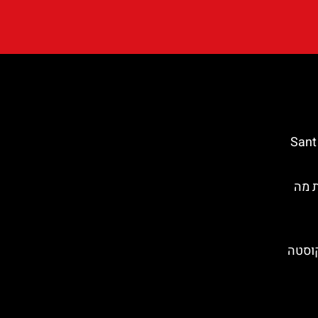
נקודת תצפית ביורט דה מאר – Sant
ת מה
קוסטה