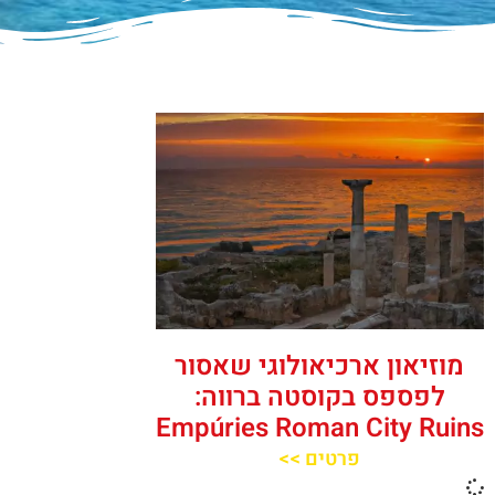
מוזיאון ארכיאולוגי שאסור
לפספס בקוסטה ברווה:
Empúries Roman City Ruins
פרטים >>