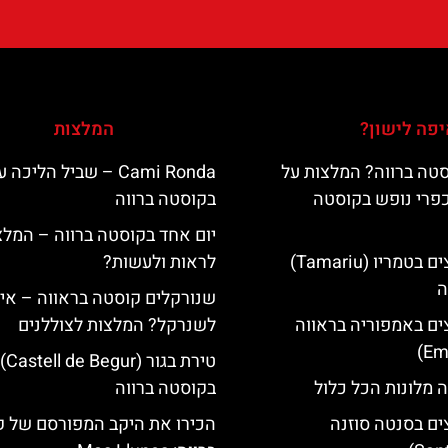
פה לישון?
המלצות
טה ברווה? המלצות על
‪‪Cami Ronda‬‬ – שביל הליכ
כפרי נופש בקוסטה
בקוסטה ברווה
יום אחד בקוסטה ברווה – המלצ
מלונות מומלצים בטמריו (Tamariu)
לראות ולעשות?
ה
שנורקלים קוסטה בראווה – אי
ים באמפוריה בראווה
לשנרקל? המלצות לצוללנים
טירת בגור (Castell de Begur)
 מלונות הכל כלול
בקוסטה ברווה
ים בסנטה סוזנה
הכירו את היקב המפורסם של 