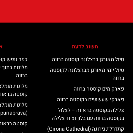
חשוב לדעת
אי
טיול מאורגן ברצלונה קוסטה ברווה
כפר נופש קוס
מלונות בתוך 
טיול יומי מאורגן מברצלונה לקוסטה
ברווה
ברווה
פארק מים קוסטה ברווה
קוסטה בראוו
פארקי שעשועים בקוסטה ברווה
מלונות מומלצ
צלילה בקוסטה בראווה – לצלול
(Empuriabrava)
בקוסטה ברווה עם בלון וציוד צלילה
קוסטה בראווה
קתדרלת גירונה (Girona Cathedral)