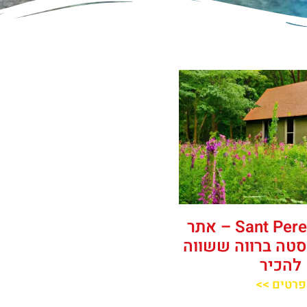
‪‪Sant Pere del Bosc‬‬ – אתר
סטה ברווה ששווה
להכיר
פרטים >>