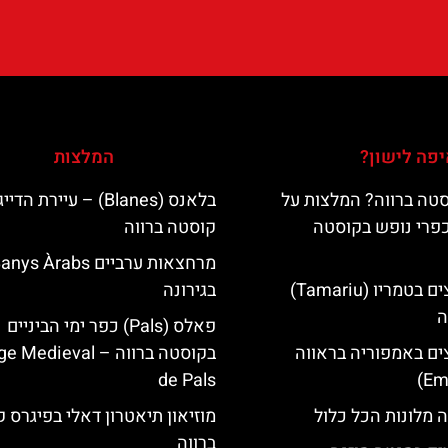
פה לישון?
המלצות
טה ברווה? המלצות על
בלאנס (Blanes) – עיירת 
כפרי נופש בקוסטה
קוסטה ברווה
מרחצאות ערביים nys Àrabs
מלונות מומלצים בטמריו (Tamariu)
בגירונה
ה
פאלס (Pals) כפר ימי הביניים
ים באמפוריה בראווה
בקוסטה ברווה – ‪‪edieval
de Pals‬‬
 מלונות הכל כלול
מוזיאון תיאטרון דאלי בפיגרס 
ברווה