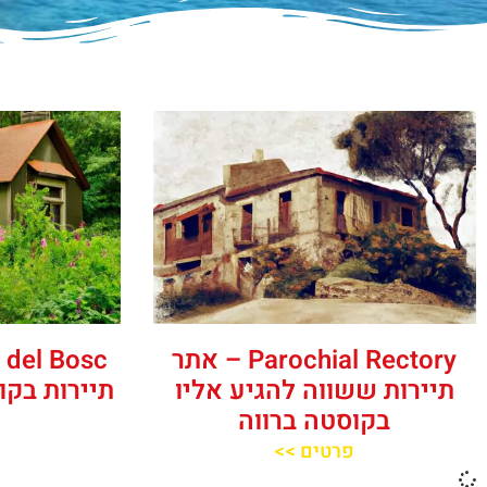
‪‪Parochial Rectory‬‬ – אתר
תיירות ששווה להגיע אליו
תיירות בקו
בקוסטה ברווה
פרטים >>