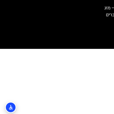
 מזג
ברים