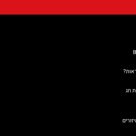
Ba
ראות?
ת חג
זורים