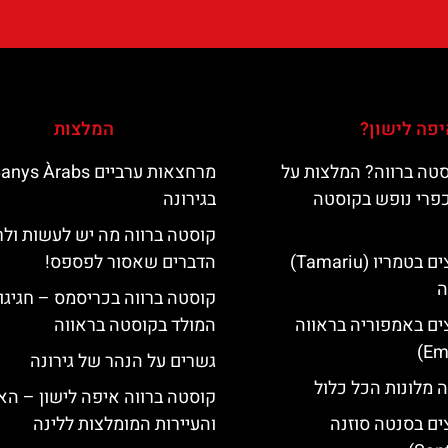
פה לישון?
המלצות
טה ברווה? המלצות על
מרחצאות ערביים nys Àrabs
כפרי נופש בקוסטה
בגירונה
קוסטה ברווה מה יש לעשות ול
מלונות מומלצים בטמריו (Tamariu)
הדברים שאסור לפספס!
ה
קוסטה ברווה בכריסמס – חגיגו
ים באמפוריה בראווה
המולד בקוסטה בראווה
גשרים על הנהר של גירונה
 מלונות הכל כלול
קוסטה ברווה איפה לישון – האי
ים בסנטה סוזנה
והעיירות המומלצות ללינה