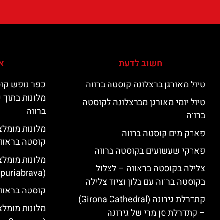
חשוב לדעת
אי
טיול מאורגן ברצלונה קוסטה ברווה
כפר נופש קוס
מלונות בתוך 
טיול יומי מאורגן מברצלונה לקוסטה
ברווה
ברווה
פארק מים קוסטה ברווה
קוסטה בראוו
פארקי שעשועים בקוסטה ברווה
מלונות מומלצ
צלילה בקוסטה בראווה – לצלול
(Empuriabrava)
בקוסטה ברווה עם בלון וציוד צלילה
קוסטה בראווה
קתדרלת גירונה (Girona Cathedral)
מלונות מומלצ
– קתדרלת סן מרי של גירונה