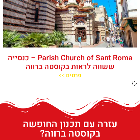
‪‪Parish Church of Sant Roma‬‬ – כנסייה
ששווה לראות בקוסטה ברווה
פרטים >>
עזרה עם תכנון החופשה
בקוסטה ברווה?