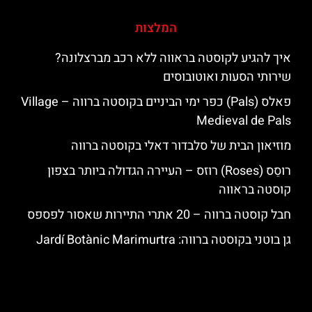
המלצות
איך להגיע לקוסטה בראווה ללא רכב מברצלונה?
שירותי הסעות ואוטובוסים
פאלס (Pals) כפר ימי הביניים בקוסטה ברווה – ‪‪Village
Medieval de Pals‬‬
מוזיאון הבית של סלבדור דאלי בקוסטה ברווה
רוסֵס (Roses) רוזס – העיירה הגדולה ביותר בצפון
קוסטה בראווה
חבל קוסטה ברווה – 20 אתרי התיירות שאסור לפספס
גן בוטני בקוסטה ברווה: ‪‪Jardí Botànic Marimurtra‬‬