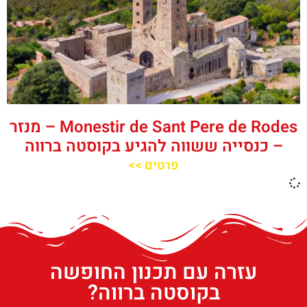
‪‪Monestir de Sant Pere de Rodes‬‬ – מנזר
– כנסייה ששווה להגיע בקוסטה ברווה
פרטים >>
עזרה עם תכנון החופשה
בקוסטה ברווה?