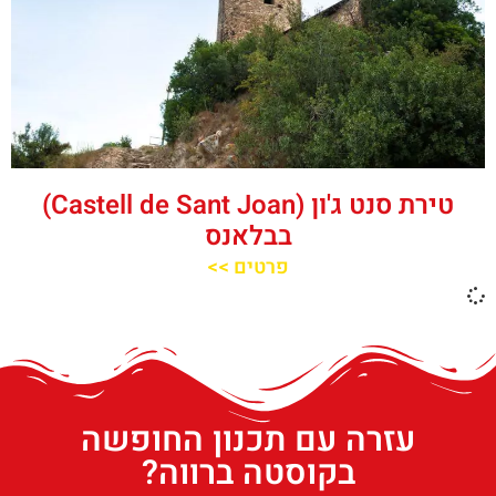
טירת סנט ג'ון (Castell de Sant Joan)
בבלאנס
פרטים >>
עזרה עם תכנון החופשה
בקוסטה ברווה?