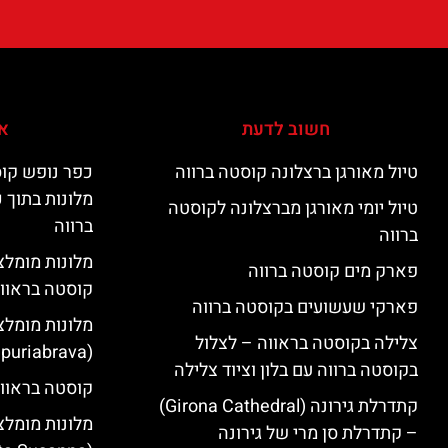
חשוב לדעת
אי
טיול מאורגן ברצלונה קוסטה ברווה
כפר נופש קוס
מלונות בתוך 
טיול יומי מאורגן מברצלונה לקוסטה
ברווה
ברווה
פארק מים קוסטה ברווה
קוסטה בראוו
פארקי שעשועים בקוסטה ברווה
מלונות מומלצ
צלילה בקוסטה בראווה – לצלול
(Empuriabrava)
בקוסטה ברווה עם בלון וציוד צלילה
קוסטה בראווה
קתדרלת גירונה (Girona Cathedral)
מלונות מומלצ
– קתדרלת סן מרי של גירונה