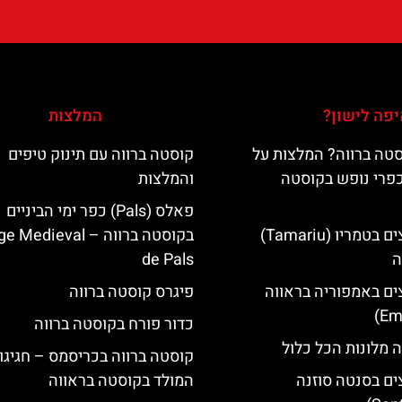
פה לישון?
המלצות
טה ברווה? המלצות על
קוסטה ברווה עם תינוק טיפים
כפרי נופש בקוסטה
והמלצות
פאלס (Pals) כפר ימי הביניים
מלונות מומלצים בטמריו (Tamariu)
בקוסטה ברווה – ‪‪edieval
ה
de Pals‬‬
ים באמפוריה בראווה
פיגרס קוסטה ברווה
כדור פורח בקוסטה ברווה
 מלונות הכל כלול
קוסטה ברווה בכריסמס – חגיגו
ים בסנטה סוזנה
המולד בקוסטה בראווה