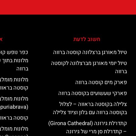
חשוב לדעת
אי
טיול מאורגן ברצלונה קוסטה ברווה
כפר נופש קוס
מלונות בתוך 
טיול יומי מאורגן מברצלונה לקוסטה
ברווה
ברווה
פארק מים קוסטה ברווה
קוסטה בראוו
פארקי שעשועים בקוסטה ברווה
מלונות מומלצ
צלילה בקוסטה בראווה – לצלול
(Empuriabrava)
בקוסטה ברווה עם בלון וציוד צלילה
קוסטה בראווה
קתדרלת גירונה (Girona Cathedral)
מלונות מומלצ
– קתדרלת סן מרי של גירונה