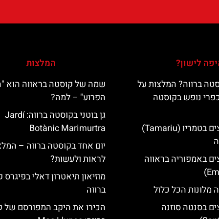
פה לישון?
המלצות
טה ברווה? המלצות על
שמה של קוסטה בראווה הוא "
כפרי נופש בקוסטה
הפרוע" – למה?
גן בוטני בקוסטה ברווה: ‪‪Jardí
מלונות מומלצים בטמריו (Tamariu)
Botànic Marimurtra‬‬
ה
יום אחד בקוסטה ברווה – המלצ
ים באמפוריה בראווה
לראות ולעשות?
מוזיאון תיאטרון דאלי בפיגרס 
 מלונות הכל כלול
ברווה
ים בסנטה סוזנה
הכירו את היקב המפורסם של 