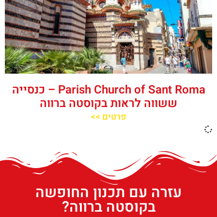
‪‪Parish Church of Sant Roma‬‬ – כנסייה
ששווה לראות בקוסטה ברווה
פרטים >>
עזרה עם תכנון החופשה
בקוסטה ברווה?