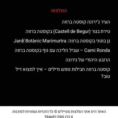
המלצות
העיר ג’ירונה קוסטה ברווה
טירת בגור (Castell de Begur) בקוסטה ברווה
גן בוטני בקוסטה ברווה: ‪‪Jardí Botànic Marimurtra‬‬
‪‪Cami Ronda‬‬ – שביל הליכה עם נוף בקוסטה ברווה
הרובע היהודי של גירונה
קוסטה ברווה חבילות נופש ודילים – איך למצוא דיל
טוב?
האתר הינו אתר המלצות מטיילים © כל הזכויות שמורות לסוכנות
TRAVELERS.CO.IL