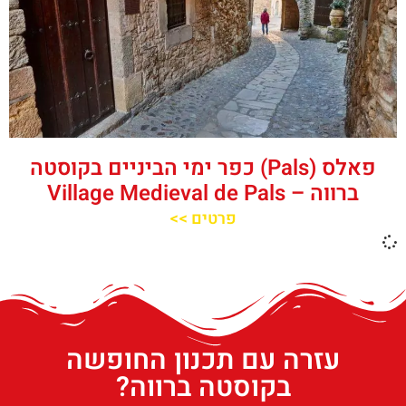
פאלס (Pals) כפר ימי הביניים בקוסטה
ברווה – ‪‪Village Medieval de Pals‬‬
פרטים >>
עזרה עם תכנון החופשה
בקוסטה ברווה?