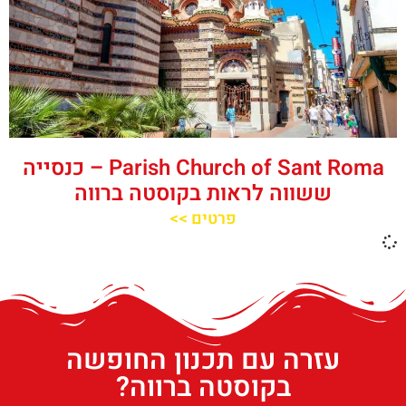
‪‪Parish Church of Sant Roma‬‬ – כנסייה
ששווה לראות בקוסטה ברווה
פרטים >>
עזרה עם תכנון החופשה
בקוסטה ברווה?