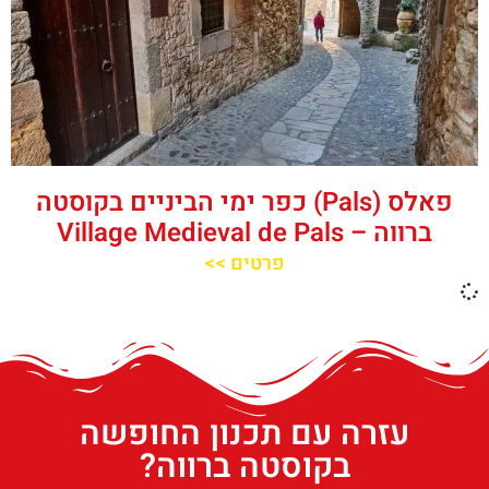
פאלס (Pals) כפר ימי הביניים בקוסטה
ברווה – ‪‪Village Medieval de Pals‬‬
פרטים >>
עזרה עם תכנון החופשה
בקוסטה ברווה?