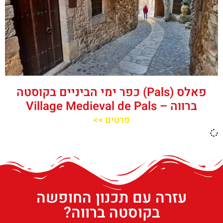
פאלס (Pals) כפר ימי הביניים בקוסטה
ברווה – ‪‪Village Medieval de Pals‬‬
פרטים >>
עזרה עם תכנון החופשה
בקוסטה ברווה?