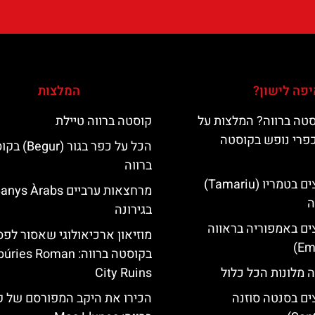
פה לישון?
המלצות
טה ברווה? המלצות על
קוסטה ברווה טיילת
כפרי נופש בקוסטה
הכל על כפר בגור (
ברווה
מלונות מומלצים בטמריו (Tamariu)
מרחצאות ערביים nys Àrabs
ה
בגירונה
ים באמפוריה בראווה
מוזיאון ארכיאולוגי שאסור לפ
בקוסטה ברווה: es Roman
 מלונות הכל כלול
City Ruins
ים בסנטה סוזנה
הכירו את היקב המפורסם של 