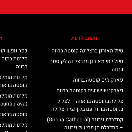
חשוב לדעת
אי
טיול מאורגן ברצלונה קוסטה ברווה
כפר נופש קוס
מלונות בתוך 
טיול יומי מאורגן מברצלונה לקוסטה
ברווה
ברווה
פארק מים קוסטה ברווה
קוסטה בראוו
פארקי שעשועים בקוסטה ברווה
מלונות מומלצ
צלילה בקוסטה בראווה – לצלול
(Empuriabrava)
בקוסטה ברווה עם בלון וציוד צלילה
קוסטה בראווה
קתדרלת גירונה (Girona Cathedral)
מלונות מומלצ
– קתדרלת סן מרי של גירונה