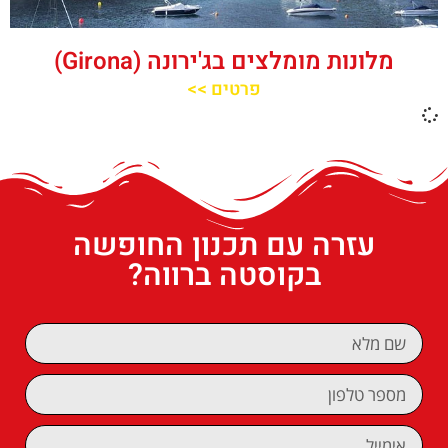
מלונות מומלצים בג'ירונה (Girona)
פרטים >>
עזרה עם תכנון החופשה
בקוסטה ברווה?