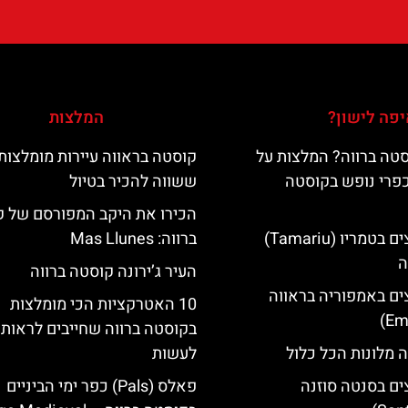
פה לישון?
המלצות
טה ברווה? המלצות על
קוסטה בראווה עיירות מומלצות
כפרי נופש בקוסטה
ששווה להכיר בטיול
הכירו את היקב המפורסם של 
מלונות מומלצים בטמריו (Tamariu)
ברווה: ‪‪Mas Llunes‬‬
ה
העיר ג’ירונה קוסטה ברווה
ים באמפוריה בראווה
10 האטרקציות הכי מומלצות
בקוסטה ברווה שחייבים לראות 
 מלונות הכל כלול
לעשות
ים בסנטה סוזנה
פאלס (Pals) כפר ימי הביניים