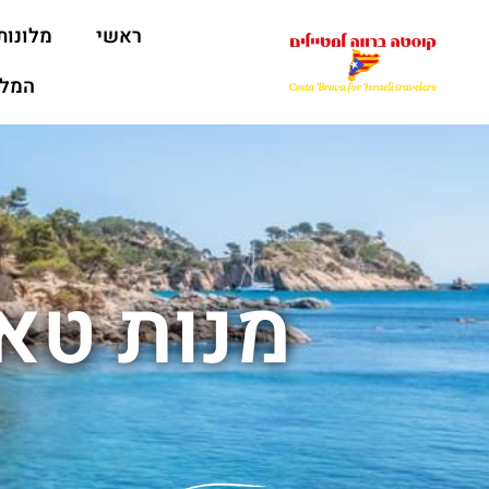
ראשי
מלונות
המלצ
מנות טא