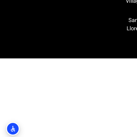
Village M
Santa C
 מאר (Lloret de