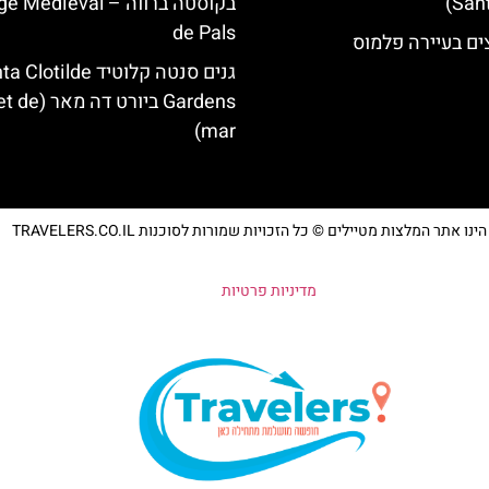
בקוסטה ברווה – ‪‪edieval
de Pals‬‬
ים בעיירה פלמוס
גנים סנטה קלוטיד lotilde
Gardens ביורט דה
mar)
נו אתר המלצות מטיילים © כל הזכויות שמורות לסוכנות TRAVELERS.CO.IL
מדיניות פרטיות