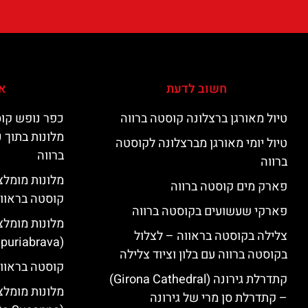
חשוב לדעת
אי
טיול מאורגן ברצלונה קוסטה ברווה
כפר נופש קוס
מלונות בתוך 
טיול יומי מאורגן מברצלונה לקוסטה
ברווה
ברווה
פארק מים קוסטה ברווה
קוסטה בראוו
פארקי שעשועים בקוסטה ברווה
מלונות מומלצ
צלילה בקוסטה בראווה – לצלול
(Empuriabrava)
בקוסטה ברווה עם בלון וציוד צלילה
קוסטה בראווה
קתדרלת גירונה (Girona Cathedral)
מלונות מומלצ
– קתדרלת סן מרי של גירונה