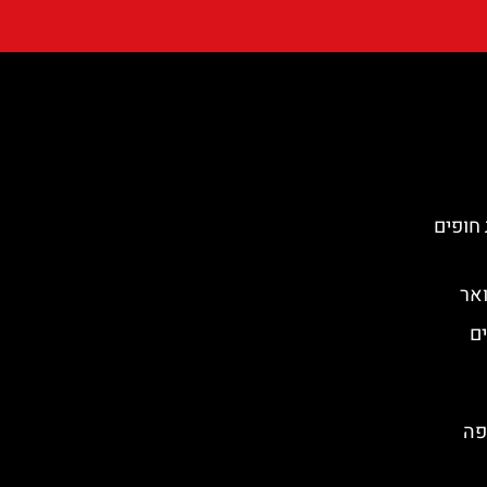
 חופים
אר
 הגנים
פה