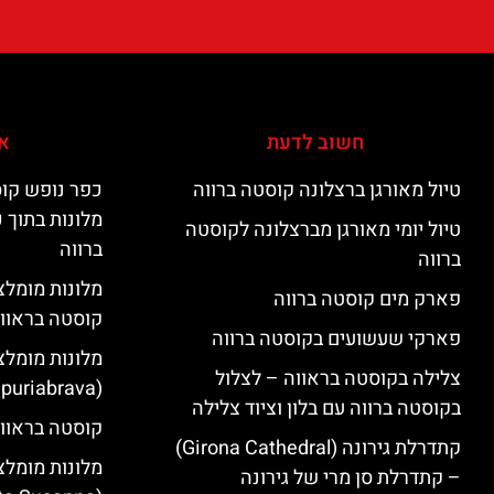
חשוב לדעת
אי
טיול מאורגן ברצלונה קוסטה ברווה
כפר נופש קוס
מלונות בתוך 
טיול יומי מאורגן מברצלונה לקוסטה
ברווה
ברווה
פארק מים קוסטה ברווה
קוסטה בראוו
פארקי שעשועים בקוסטה ברווה
מלונות מומלצ
צלילה בקוסטה בראווה – לצלול
(Empuriabrava)
בקוסטה ברווה עם בלון וציוד צלילה
קוסטה בראווה
קתדרלת גירונה (Girona Cathedral)
מלונות מומלצ
– קתדרלת סן מרי של גירונה