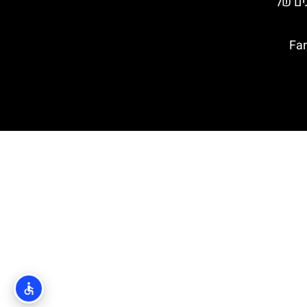
הדייגים של
טה ברווה: Far de