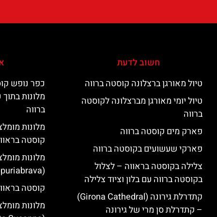
חשוב לדעת
אי
טיול מאורגן ברצלונה קוסטה ברווה
כפר נופש קוס
מלונות בתוך 
טיול יומי מאורגן מברצלונה לקוסטה
ברווה
ברווה
פארק מים קוסטה ברווה
קוסטה בראוו
פארקי שעשועים בקוסטה ברווה
מלונות מומלצ
צלילה בקוסטה בראווה – לצלול
(Empuriabrava)
בקוסטה ברווה עם בלון וציוד צלילה
קוסטה בראווה
קתדרלת גירונה (Girona Cathedral)
מלונות מומלצ
– קתדרלת סן מרי של גירונה