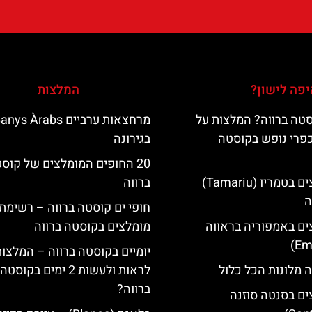
פה לישון?
המלצות
טה ברווה? המלצות על
מרחצאות ערביים nys Àrabs
כפרי נופש בקוסטה
בגירונה
20 החופים המומלצים של קוס
מלונות מומלצים בטמריו (Tamariu)
ברווה
ה
חופי ים קוסטה ברווה – רשימת
ים באמפוריה בראווה
מומלצים בקוסטה ברווה
יומיים בקוסטה ברווה – המלצו
 מלונות הכל כלול
לראות ולעשות 2 ימים בקוסטה
ברווה?
ים בסנטה סוזנה