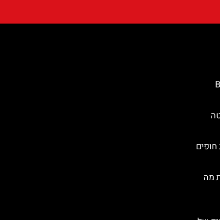
Ba
טה
 חופים
ת מה