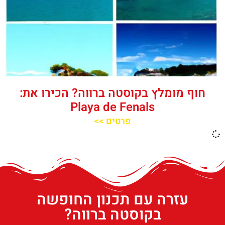
חוף מומלץ בקוסטה ברווה? הכירו את:
Playa de Fenals‬‬
פרטים >>
עזרה עם תכנון החופשה
בקוסטה ברווה?