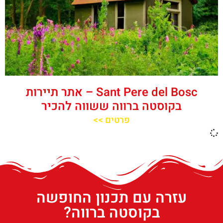
‪‪Sant Pere del Bosc‬‬ – אתר תיירות
בקוסטה ברווה ששווה להכיר
פרטים >>
עזרה עם תכנון החופשה
בקוסטה ברווה?