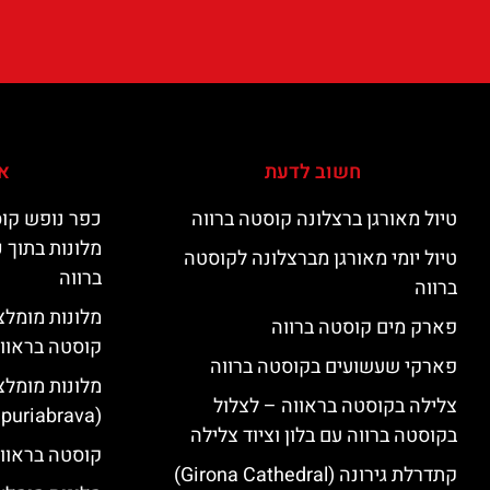
חשוב לדעת
אי
טיול מאורגן ברצלונה קוסטה ברווה
כפר נופש קוס
מלונות בתוך 
טיול יומי מאורגן מברצלונה לקוסטה
ברווה
ברווה
פארק מים קוסטה ברווה
קוסטה בראוו
פארקי שעשועים בקוסטה ברווה
מלונות מומלצ
צלילה בקוסטה בראווה – לצלול
(Empuriabrava)
בקוסטה ברווה עם בלון וציוד צלילה
קוסטה בראווה
קתדרלת גירונה (Girona Cathedral)