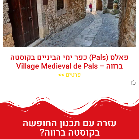
פאלס (Pals) כפר ימי הביניים בקוסטה
ברווה – ‪‪Village Medieval de Pals‬‬
פרטים >>
עזרה עם תכנון החופשה
בקוסטה ברווה?