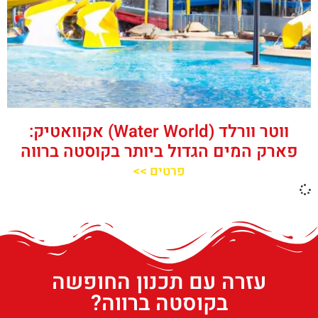
ווטר וורלד (Water World) אקוואטיק:
פארק המים הגדול ביותר בקוסטה ברווה
פרטים >>
עזרה עם תכנון החופשה
בקוסטה ברווה?