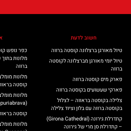
חשוב לדעת
אי
טיול מאורגן ברצלונה קוסטה ברווה
כפר נופש קוס
מלונות בתוך 
טיול יומי מאורגן מברצלונה לקוסטה
ברווה
ברווה
פארק מים קוסטה ברווה
קוסטה בראוו
פארקי שעשועים בקוסטה ברווה
מלונות מומלצ
צלילה בקוסטה בראווה – לצלול
(Empuriabrava)
בקוסטה ברווה עם בלון וציוד צלילה
קוסטה בראווה
קתדרלת גירונה (Girona Cathedral)
מלונות מומלצ
– קתדרלת סן מרי של גירונה